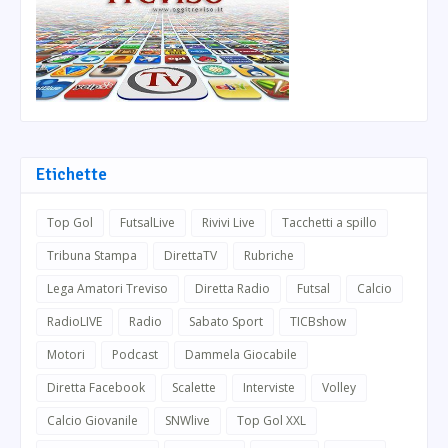
Etichette
Top Gol
FutsalLive
Rivivi Live
Tacchetti a spillo
Tribuna Stampa
DirettaTV
Rubriche
Lega Amatori Treviso
Diretta Radio
Futsal
Calcio
RadioLIVE
Radio
Sabato Sport
TICBshow
Motori
Podcast
Dammela Giocabile
Diretta Facebook
Scalette
Interviste
Volley
Calcio Giovanile
SNWlive
Top Gol XXL