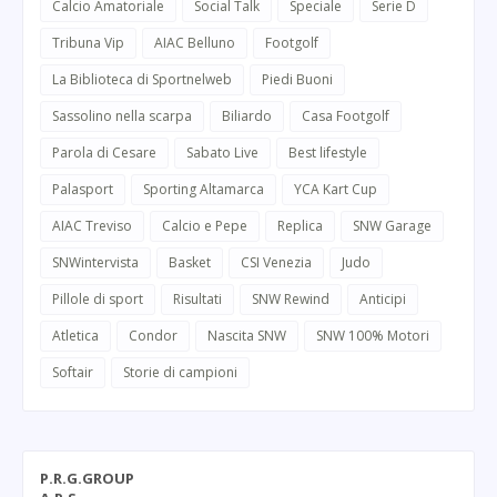
Calcio Amatoriale
Social Talk
Speciale
Serie D
Tribuna Vip
AIAC Belluno
Footgolf
La Biblioteca di Sportnelweb
Piedi Buoni
Sassolino nella scarpa
Biliardo
Casa Footgolf
Parola di Cesare
Sabato Live
Best lifestyle
Palasport
Sporting Altamarca
YCA Kart Cup
AIAC Treviso
Calcio e Pepe
Replica
SNW Garage
SNWintervista
Basket
CSI Venezia
Judo
Pillole di sport
Risultati
SNW Rewind
Anticipi
Atletica
Condor
Nascita SNW
SNW 100% Motori
Softair
Storie di campioni
P.R.G.GROUP