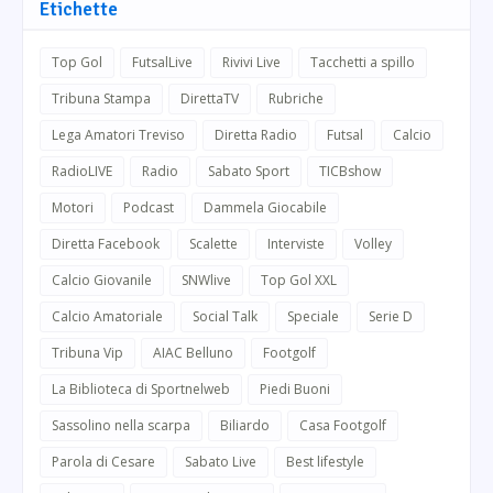
Etichette
Top Gol
FutsalLive
Rivivi Live
Tacchetti a spillo
Tribuna Stampa
DirettaTV
Rubriche
Lega Amatori Treviso
Diretta Radio
Futsal
Calcio
RadioLIVE
Radio
Sabato Sport
TICBshow
Motori
Podcast
Dammela Giocabile
Diretta Facebook
Scalette
Interviste
Volley
Calcio Giovanile
SNWlive
Top Gol XXL
Calcio Amatoriale
Social Talk
Speciale
Serie D
Tribuna Vip
AIAC Belluno
Footgolf
La Biblioteca di Sportnelweb
Piedi Buoni
Sassolino nella scarpa
Biliardo
Casa Footgolf
Parola di Cesare
Sabato Live
Best lifestyle