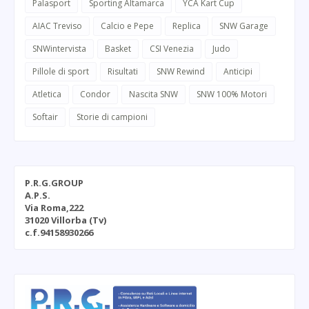
Palasport
Sporting Altamarca
YCA Kart Cup
AIAC Treviso
Calcio e Pepe
Replica
SNW Garage
SNWintervista
Basket
CSI Venezia
Judo
Pillole di sport
Risultati
SNW Rewind
Anticipi
Atletica
Condor
Nascita SNW
SNW 100% Motori
Softair
Storie di campioni
P.R.G.GROUP
A.P.S.
Via Roma,222
31020 Villorba (Tv)
c.f.94158930266