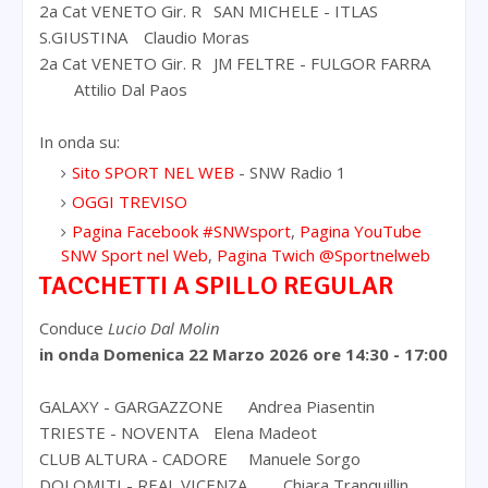
2a Cat VENETO Gir. R
SAN MICHELE - ITLAS
S.GIUSTINA
Claudio Moras
2a Cat VENETO Gir. R
JM FELTRE - FULGOR FARRA
Attilio Dal Paos
In onda su:
Sito SPORT NEL WEB
- SNW Radio 1
OGGI TREVISO
Pagina Facebook #SNWsport
,
Pagina YouTube
SNW Sport nel Web
,
Pagina Twich @Sportnelweb
TACCHETTI A SPILLO REGULAR
Conduce
Lucio Dal Molin
in onda Domenica 22 Marzo 2026
ore 14:30 - 17:00
GALAXY - GARGAZZONE
Andrea Piasentin
TRIESTE - NOVENTA
Elena Madeot
CLUB ALTURA - CADORE
Manuele Sorgo
DOLOMITI - REAL VICENZA
Chiara Tranquillin