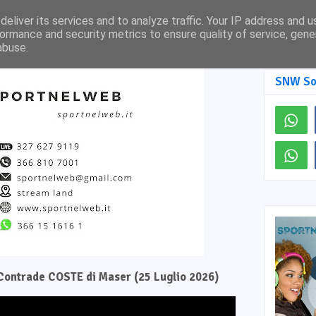
Pagina Facebook
SNW TV
eliver its services and to analyze traffic. Your IP address and 
ormance and security metrics to ensure quality of service, gen
abuse.
SNW So
e Contrade COSTE di Maser (25 Luglio 2026)