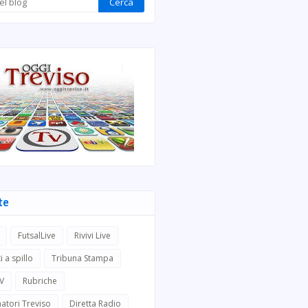
te
FutsalLive
Rivivi Live
i a spillo
Tribuna Stampa
TV
Rubriche
atori Treviso
Diretta Radio