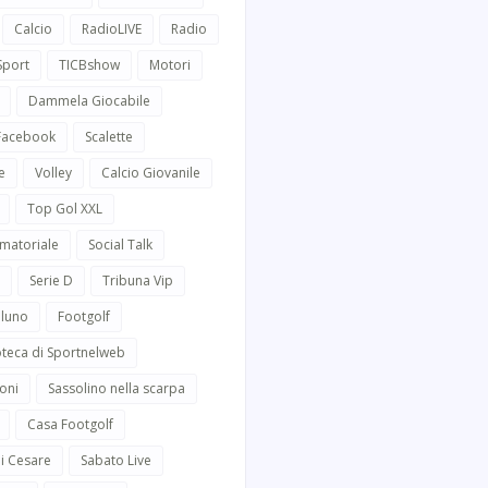
Calcio
RadioLIVE
Radio
Sport
TICBshow
Motori
Dammela Giocabile
 Facebook
Scalette
e
Volley
Calcio Giovanile
Top Gol XXL
Amatoriale
Social Talk
Serie D
Tribuna Vip
lluno
Footgolf
oteca di Sportnelweb
oni
Sassolino nella scarpa
Casa Footgolf
i Cesare
Sabato Live