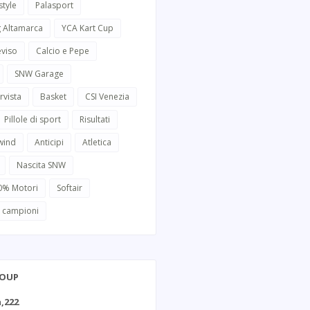
style
Palasport
g Altamarca
YCA Kart Cup
eviso
Calcio e Pepe
SNW Garage
rvista
Basket
CSI Venezia
Pillole di sport
Risultati
wind
Anticipi
Atletica
Nascita SNW
0% Motori
Softair
i campioni
ROUP
,222