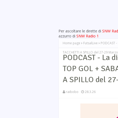
Per ascoltare le dirette di
SNW Rad
azzurro di
SNW Radio 1
Home page
FutsalLive
PODCAST - 
TACCHETTI A SPILLO del 27-29 Marz
PODCAST - La di
TOP GOL + SAB
A SPILLO del 27
raibobo
28.3.26