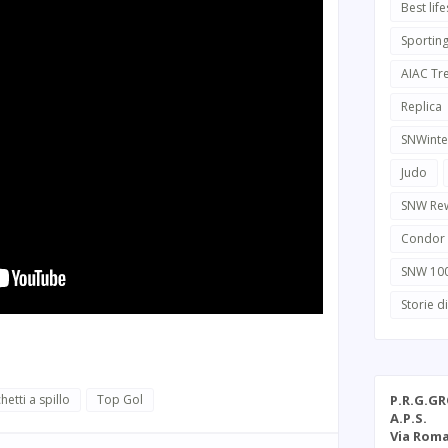
Best life
Sportin
AIAC Tr
Replica
SNWinte
Judo
SNW Re
Condor
SNW 10
Storie d
hetti a spillo
Top Gol
P.R.G.G
A.P.S.
Via Roma