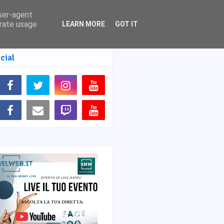
user-agent
erate usage
LEARN MORE
GOT IT
cial