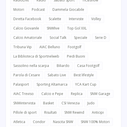
RadioLIVE
Radio
Sabato Sport
TICBshow
Motori
Podcast
Dammela Giocabile
Diretta Facebook
Scalette
Interviste
Volley
Calcio Giovanile
SNWlive
Top Gol XXL
Calcio Amatoriale
Social Talk
Speciale
Serie D
Tribuna Vip
AIAC Belluno
Footgolf
La Biblioteca di Sportnelweb
Piedi Buoni
Sassolino nella scarpa
Biliardo
Casa Footgolf
Parola di Cesare
Sabato Live
Best lifestyle
Palasport
Sporting Altamarca
YCA Kart Cup
AIAC Treviso
Calcio e Pepe
Replica
SNW Garage
SNWintervista
Basket
CSI Venezia
Judo
Pillole di sport
Risultati
SNW Rewind
Anticipi
Atletica
Condor
Nascita SNW
SNW 100% Motori