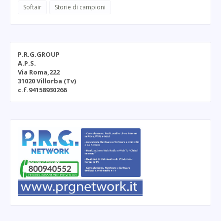
Softair
Storie di campioni
P.R.G.GROUP
A.P.S.
Via Roma,222
31020 Villorba (Tv)
c.f.94158930266