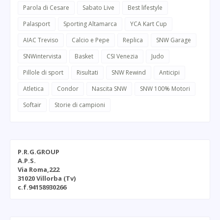
Parola di Cesare
Sabato Live
Best lifestyle
Palasport
Sporting Altamarca
YCA Kart Cup
AIAC Treviso
Calcio e Pepe
Replica
SNW Garage
SNWintervista
Basket
CSI Venezia
Judo
Pillole di sport
Risultati
SNW Rewind
Anticipi
Atletica
Condor
Nascita SNW
SNW 100% Motori
Softair
Storie di campioni
P.R.G.GROUP
A.P.S.
Via Roma,222
31020 Villorba (Tv)
c.f.94158930266