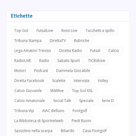
Etichette
Top Gol
FutsalLive
Rivivi Live
Tacchetti a spillo
Tribuna Stampa
DirettaTV
Rubriche
Lega Amatori Treviso
Diretta Radio
Futsal
Calcio
RadioLIVE
Radio
Sabato Sport
TICBshow
Motori
Podcast
Dammela Giocabile
Diretta Facebook
Scalette
Interviste
Volley
Calcio Giovanile
SNWlive
Top Gol XXL
Calcio Amatoriale
Social Talk
Speciale
Serie D
Tribuna Vip
AIAC Belluno
Footgolf
La Biblioteca di Sportnelweb
Piedi Buoni
Sassolino nella scarpa
Biliardo
Casa Footgolf