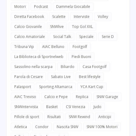
Motori
Podcast
Dammela Giocabile
Diretta Facebook
Scalette
Interviste
Volley
Calcio Giovanile
SNWlive
Top Gol XXL
Calcio Amatoriale
Social Talk
Speciale
Serie D
Tribuna Vip
AIAC Belluno
Footgolf
La Biblioteca di Sportnelweb
Piedi Buoni
Sassolino nella scarpa
Biliardo
Casa Footgolf
Parola di Cesare
Sabato Live
Best lifestyle
Palasport
Sporting Altamarca
YCA Kart Cup
AIAC Treviso
Calcio e Pepe
Replica
SNW Garage
SNWintervista
Basket
CSI Venezia
Judo
Pillole di sport
Risultati
SNW Rewind
Anticipi
Atletica
Condor
Nascita SNW
SNW 100% Motori