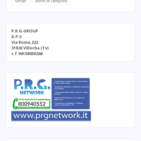
Softair
Storie di campioni
P.R.G.GROUP
A.P.S.
Via Roma,222
31020 Villorba (Tv)
c.f.94158930266