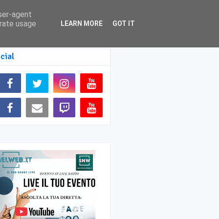
user-agent
erate usage
LEARN MORE
GOT IT
cial