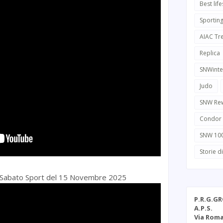
Best life
Sportin
AIAC Tr
Replica
SNWinte
Judo
SNW Re
Condor
SNW 10
Storie d
 di Sabato Sport del 15 Novembre 2025
P.R.G.G
A.P.S.
Via Roma