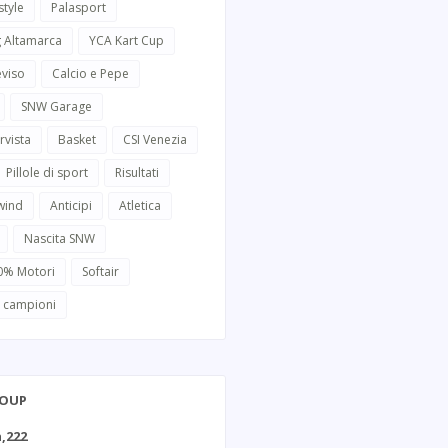
style
Palasport
g Altamarca
YCA Kart Cup
eviso
Calcio e Pepe
SNW Garage
rvista
Basket
CSI Venezia
Pillole di sport
Risultati
wind
Anticipi
Atletica
Nascita SNW
0% Motori
Softair
i campioni
ROUP
,222