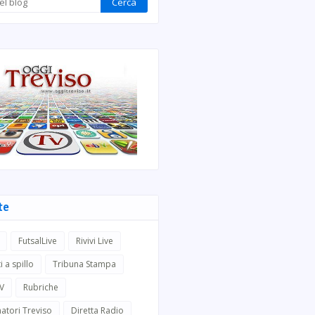
te
FutsalLive
Rivivi Live
i a spillo
Tribuna Stampa
TV
Rubriche
atori Treviso
Diretta Radio