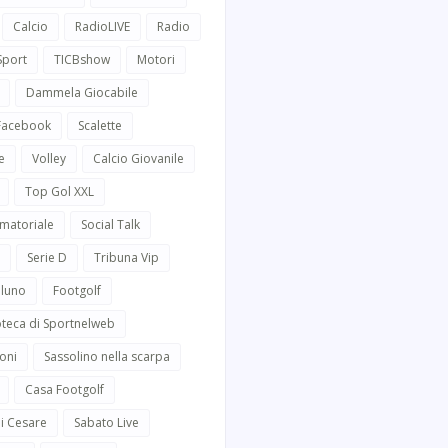
Calcio
RadioLIVE
Radio
Sport
TICBshow
Motori
Dammela Giocabile
 Facebook
Scalette
e
Volley
Calcio Giovanile
Top Gol XXL
Amatoriale
Social Talk
Serie D
Tribuna Vip
lluno
Footgolf
oteca di Sportnelweb
oni
Sassolino nella scarpa
Casa Footgolf
i Cesare
Sabato Live