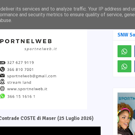
Pagina Facebook
SNW TV
eliver its services and to analyze traffic. Your IP address and 
ormance and security metrics to ensure quality of service, gen
abuse.
SNW So
e Contrade COSTE di Maser (25 Luglio 2026)