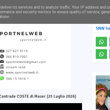
Pagina Facebook
SNW TV
eliver its services and to analyze traffic. Your IP address and 
ormance and security metrics to ensure quality of service, gen
abuse.
SNW So
e Contrade COSTE di Maser (25 Luglio 2026)