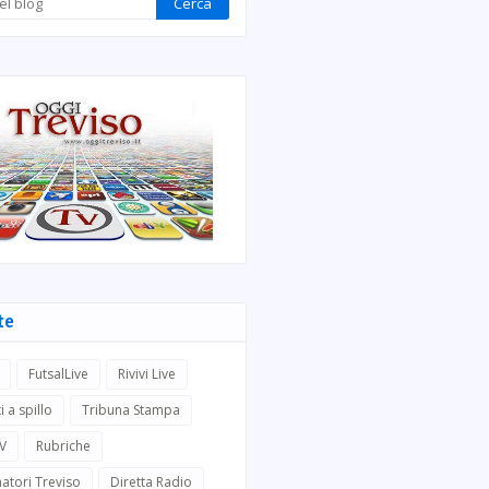
te
FutsalLive
Rivivi Live
i a spillo
Tribuna Stampa
TV
Rubriche
atori Treviso
Diretta Radio