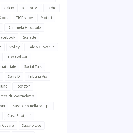
Calcio
RadioLIVE
Radio
Sport
TICBshow
Motori
Dammela Giocabile
 Facebook
Scalette
e
Volley
Calcio Giovanile
Top Gol XXL
Amatoriale
Social Talk
Serie D
Tribuna Vip
lluno
Footgolf
oteca di Sportnelweb
oni
Sassolino nella scarpa
Casa Footgolf
i Cesare
Sabato Live