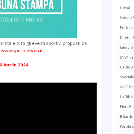
Futsal
Sabato 
Podcast
Diretta
artita e tutti gli eventi sportivi proposti da
Intervist
d
www.sportnelweb.it
SNWlive
6 Aprile 2024
Calcio 
Speciale
AIAC Be
La Bibli
Piedi Bu
Biliardo
Parola d