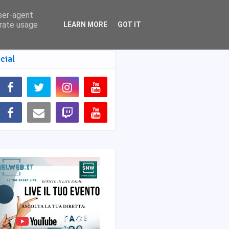
user-agent
erate usage
LEARN MORE
GOT IT
cial