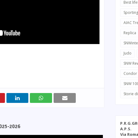
Best life
Sportin
AIAC Tr
Replica
SNWinte
Judo
SNW Re
Condor
SNW 10
Storie d
P.R.G.G
2025-2026
A.P.S.
Via Roma