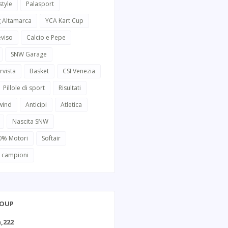
style
Palasport
g Altamarca
YCA Kart Cup
eviso
Calcio e Pepe
SNW Garage
rvista
Basket
CSI Venezia
Pillole di sport
Risultati
wind
Anticipi
Atletica
Nascita SNW
0% Motori
Softair
i campioni
ROUP
,222