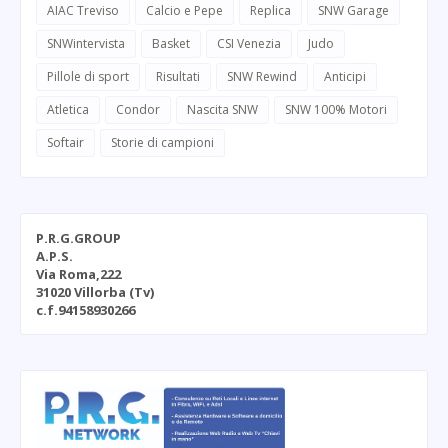
AIAC Treviso
Calcio e Pepe
Replica
SNW Garage
SNWintervista
Basket
CSI Venezia
Judo
Pillole di sport
Risultati
SNW Rewind
Anticipi
Atletica
Condor
Nascita SNW
SNW 100% Motori
Softair
Storie di campioni
P.R.G.GROUP
A.P.S.
Via Roma,222
31020 Villorba (Tv)
c.f.94158930266