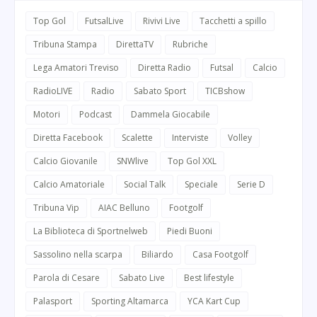
Top Gol
FutsalLive
Rivivi Live
Tacchetti a spillo
Tribuna Stampa
DirettaTV
Rubriche
Lega Amatori Treviso
Diretta Radio
Futsal
Calcio
RadioLIVE
Radio
Sabato Sport
TICBshow
Motori
Podcast
Dammela Giocabile
Diretta Facebook
Scalette
Interviste
Volley
Calcio Giovanile
SNWlive
Top Gol XXL
Calcio Amatoriale
Social Talk
Speciale
Serie D
Tribuna Vip
AIAC Belluno
Footgolf
La Biblioteca di Sportnelweb
Piedi Buoni
Sassolino nella scarpa
Biliardo
Casa Footgolf
Parola di Cesare
Sabato Live
Best lifestyle
Palasport
Sporting Altamarca
YCA Kart Cup