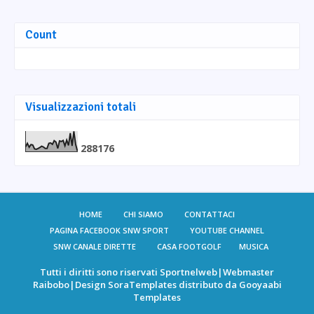
Count
Visualizzazioni totali
2
8
8
1
7
6
HOME
CHI SIAMO
CONTATTACI
PAGINA FACEBOOK SNW SPORT
YOUTUBE CHANNEL
SNW CANALE DIRETTE
CASA FOOTGOLF
MUSICA
Tutti i diritti sono riservati
Sportnelweb
|Webmaster
Raibobo
|Design
SoraTemplates
distributo da
Gooyaabi
Templates