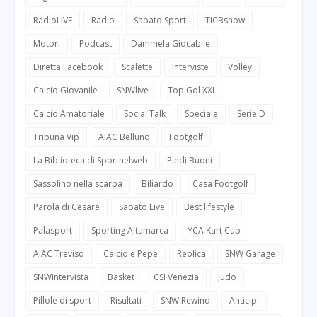
RadioLIVE
Radio
Sabato Sport
TICBshow
Motori
Podcast
Dammela Giocabile
Diretta Facebook
Scalette
Interviste
Volley
Calcio Giovanile
SNWlive
Top Gol XXL
Calcio Amatoriale
Social Talk
Speciale
Serie D
Tribuna Vip
AIAC Belluno
Footgolf
La Biblioteca di Sportnelweb
Piedi Buoni
Sassolino nella scarpa
Biliardo
Casa Footgolf
Parola di Cesare
Sabato Live
Best lifestyle
Palasport
Sporting Altamarca
YCA Kart Cup
AIAC Treviso
Calcio e Pepe
Replica
SNW Garage
SNWintervista
Basket
CSI Venezia
Judo
Pillole di sport
Risultati
SNW Rewind
Anticipi