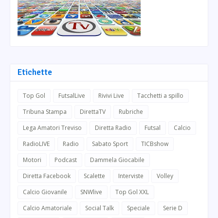
Etichette
Top Gol
FutsalLive
Rivivi Live
Tacchetti a spillo
Tribuna Stampa
DirettaTV
Rubriche
Lega Amatori Treviso
Diretta Radio
Futsal
Calcio
RadioLIVE
Radio
Sabato Sport
TICBshow
Motori
Podcast
Dammela Giocabile
Diretta Facebook
Scalette
Interviste
Volley
Calcio Giovanile
SNWlive
Top Gol XXL
Calcio Amatoriale
Social Talk
Speciale
Serie D