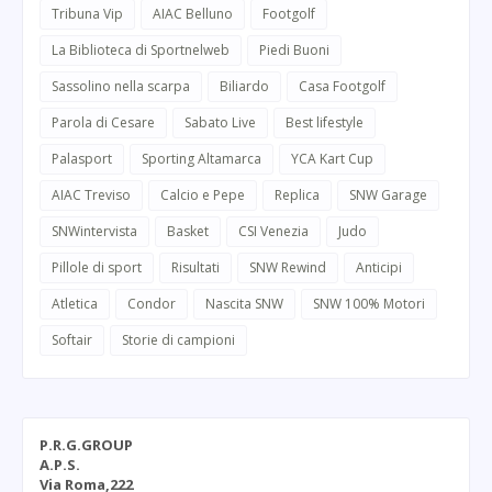
Tribuna Vip
AIAC Belluno
Footgolf
La Biblioteca di Sportnelweb
Piedi Buoni
Sassolino nella scarpa
Biliardo
Casa Footgolf
Parola di Cesare
Sabato Live
Best lifestyle
Palasport
Sporting Altamarca
YCA Kart Cup
AIAC Treviso
Calcio e Pepe
Replica
SNW Garage
SNWintervista
Basket
CSI Venezia
Judo
Pillole di sport
Risultati
SNW Rewind
Anticipi
Atletica
Condor
Nascita SNW
SNW 100% Motori
Softair
Storie di campioni
P.R.G.GROUP
A.P.S.
Via Roma,222