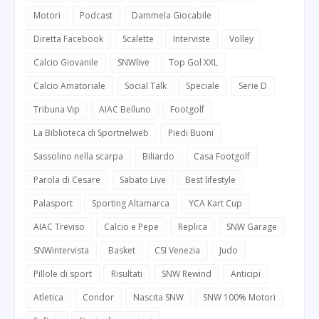
Motori
Podcast
Dammela Giocabile
Diretta Facebook
Scalette
Interviste
Volley
Calcio Giovanile
SNWlive
Top Gol XXL
Calcio Amatoriale
Social Talk
Speciale
Serie D
Tribuna Vip
AIAC Belluno
Footgolf
La Biblioteca di Sportnelweb
Piedi Buoni
Sassolino nella scarpa
Biliardo
Casa Footgolf
Parola di Cesare
Sabato Live
Best lifestyle
Palasport
Sporting Altamarca
YCA Kart Cup
AIAC Treviso
Calcio e Pepe
Replica
SNW Garage
SNWintervista
Basket
CSI Venezia
Judo
Pillole di sport
Risultati
SNW Rewind
Anticipi
Atletica
Condor
Nascita SNW
SNW 100% Motori