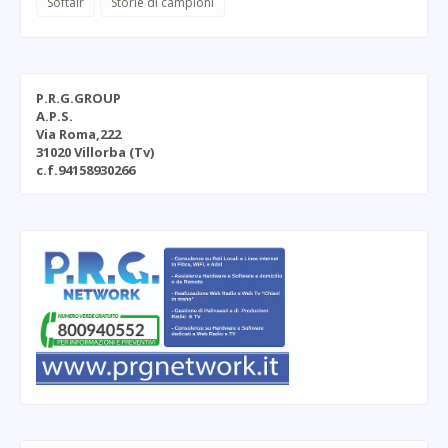
Softair
Storie di campioni
P.R.G.GROUP
A.P.S.
Via Roma,222
31020 Villorba (Tv)
c.f.94158930266