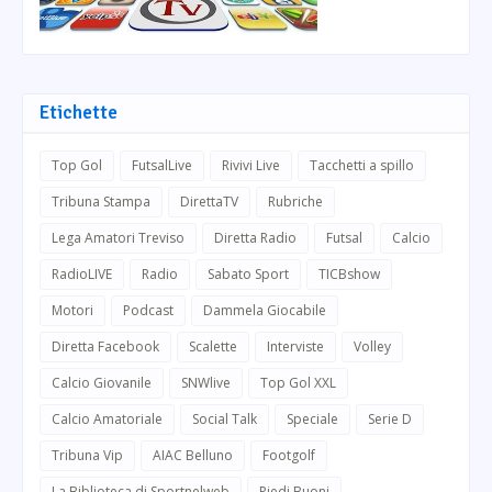
Etichette
Top Gol
FutsalLive
Rivivi Live
Tacchetti a spillo
Tribuna Stampa
DirettaTV
Rubriche
Lega Amatori Treviso
Diretta Radio
Futsal
Calcio
RadioLIVE
Radio
Sabato Sport
TICBshow
Motori
Podcast
Dammela Giocabile
Diretta Facebook
Scalette
Interviste
Volley
Calcio Giovanile
SNWlive
Top Gol XXL
Calcio Amatoriale
Social Talk
Speciale
Serie D
Tribuna Vip
AIAC Belluno
Footgolf
La Biblioteca di Sportnelweb
Piedi Buoni