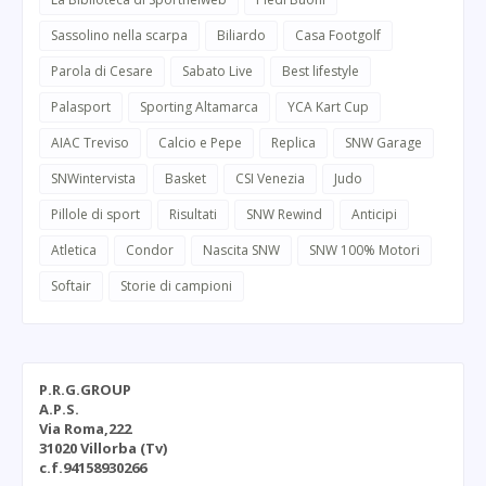
Sassolino nella scarpa
Biliardo
Casa Footgolf
Parola di Cesare
Sabato Live
Best lifestyle
Palasport
Sporting Altamarca
YCA Kart Cup
AIAC Treviso
Calcio e Pepe
Replica
SNW Garage
SNWintervista
Basket
CSI Venezia
Judo
Pillole di sport
Risultati
SNW Rewind
Anticipi
Atletica
Condor
Nascita SNW
SNW 100% Motori
Softair
Storie di campioni
P.R.G.GROUP
A.P.S.
Via Roma,222
31020 Villorba (Tv)
c.f.94158930266