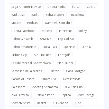
Lega Amatori Treviso
Diretta Radio
Futsal
Calcio
RadioLIVE
Radio
Sabato Sport
TICBshow
Motori
Podcast
Dammela Giocabile
Diretta Facebook
Scalette
Interviste
Volley
Calcio Giovanile
SNWlive
Top Gol XXL
Calcio Amatoriale
Social Talk
Speciale
Serie D
Tribuna Vip
AIAC Belluno
Footgolf
La Biblioteca di Sportnelweb
Piedi Buoni
Sassolino nella scarpa
Biliardo
Casa Footgolf
Parola di Cesare
Sabato Live
Best lifestyle
Palasport
Sporting Altamarca
YCA Kart Cup
AIAC Treviso
Calcio e Pepe
Replica
SNW Garage
SNWintervista
Basket
CSI Venezia
Judo