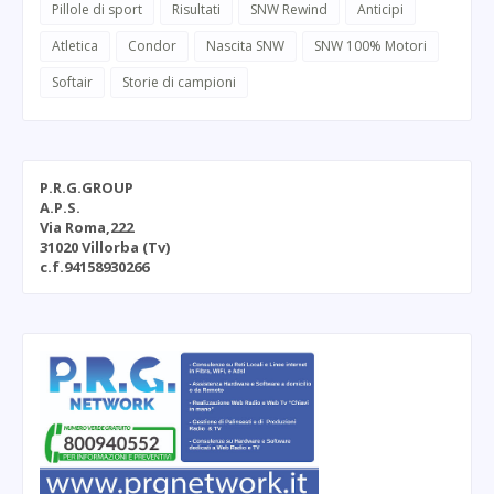
Pillole di sport
Risultati
SNW Rewind
Anticipi
Atletica
Condor
Nascita SNW
SNW 100% Motori
Softair
Storie di campioni
P.R.G.GROUP
A.P.S.
Via Roma,222
31020 Villorba (Tv)
c.f.94158930266