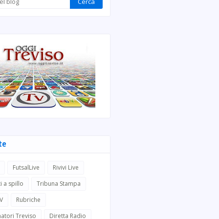
te
FutsalLive
Rivivi Live
i a spillo
Tribuna Stampa
TV
Rubriche
atori Treviso
Diretta Radio