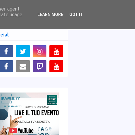
user-agent
erate usage
LEARN MORE
GOT IT
cial