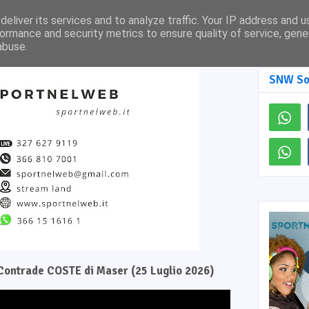
Pagina Facebook
SNW TV
eliver its services and to analyze traffic. Your IP address and 
ormance and security metrics to ensure quality of service, gen
abuse.
SNW So
e Contrade COSTE di Maser (25 Luglio 2026)