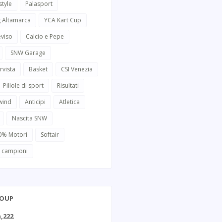
style
Palasport
g Altamarca
YCA Kart Cup
eviso
Calcio e Pepe
SNW Garage
rvista
Basket
CSI Venezia
Pillole di sport
Risultati
wind
Anticipi
Atletica
Nascita SNW
0% Motori
Softair
i campioni
ROUP
,222