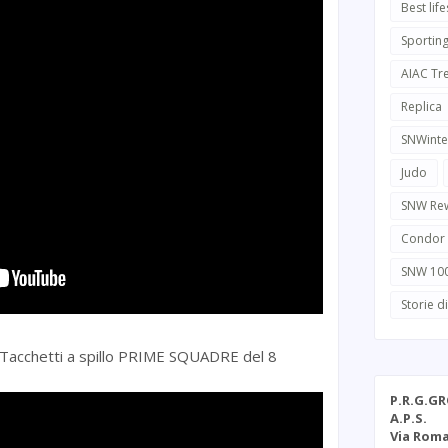
Best life
Sportin
AIAC Tr
Replica
SNWinte
Judo
SNW Re
Condor
SNW 10
Storie d
di Tacchetti a spillo PRIME SQUADRE del 8
P.R.G.G
A.P.S.
Via Roma