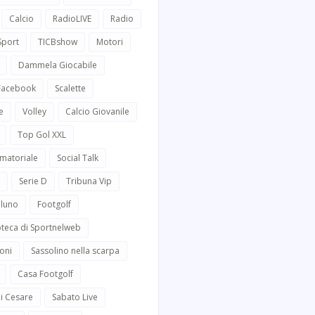
Calcio
RadioLIVE
Radio
Sport
TICBshow
Motori
Dammela Giocabile
 Facebook
Scalette
e
Volley
Calcio Giovanile
Top Gol XXL
Amatoriale
Social Talk
Serie D
Tribuna Vip
lluno
Footgolf
oteca di Sportnelweb
oni
Sassolino nella scarpa
Casa Footgolf
i Cesare
Sabato Live