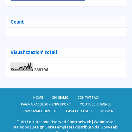
Count
Visualizzazioni totali
2
8
8
3
9
6
HOME
CHI SIAMO
CONTATTACI
PAGINA FACEBOOK SNW SPORT
YOUTUBE CHANNEL
SNW CANALE DIRETTE
CASA FOOTGOLF
MUSICA
Tutti i diritti sono riservati
Sportnelweb
|Webmaster
Raibobo
|Design
SoraTemplates
distributo da
Gooyaabi