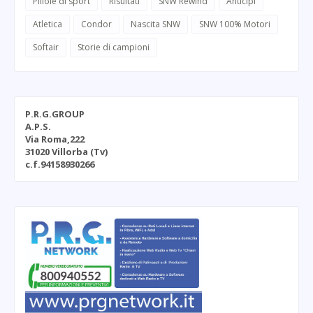
Pillole di sport
Risultati
SNW Rewind
Anticipi
Atletica
Condor
Nascita SNW
SNW 100% Motori
Softair
Storie di campioni
P.R.G.GROUP
A.P.S.
Via Roma,222
31020 Villorba (Tv)
c.f.94158930266