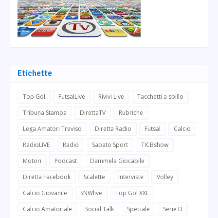
Etichette
Top Gol
FutsalLive
Rivivi Live
Tacchetti a spillo
Tribuna Stampa
DirettaTV
Rubriche
Lega Amatori Treviso
Diretta Radio
Futsal
Calcio
RadioLIVE
Radio
Sabato Sport
TICBshow
Motori
Podcast
Dammela Giocabile
Diretta Facebook
Scalette
Interviste
Volley
Calcio Giovanile
SNWlive
Top Gol XXL
Calcio Amatoriale
Social Talk
Speciale
Serie D