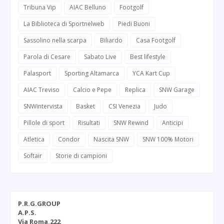
Tribuna Vip
AIAC Belluno
Footgolf
La Biblioteca di Sportnelweb
Piedi Buoni
Sassolino nella scarpa
Biliardo
Casa Footgolf
Parola di Cesare
Sabato Live
Best lifestyle
Palasport
Sporting Altamarca
YCA Kart Cup
AIAC Treviso
Calcio e Pepe
Replica
SNW Garage
SNWintervista
Basket
CSI Venezia
Judo
Pillole di sport
Risultati
SNW Rewind
Anticipi
Atletica
Condor
Nascita SNW
SNW 100% Motori
Softair
Storie di campioni
P.R.G.GROUP
A.P.S.
Via Roma,222