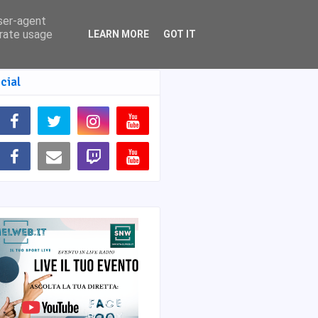
user-agent
erate usage
LEARN MORE
GOT IT
cial