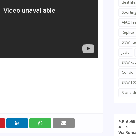
Best life
Sportin
AIAC Tr
Replica
SNWinte
Judo
SNW Re
Condor
SNW 10
Storie d
P.R.G.G
A.P.S.
Via Roma