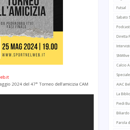
Futsal
Sabato 
Podcast
Diretta
Intervist
SNWlive
Calcio 
Speciale
eb.it
 Maggio 2024 del 47° Torneo dell'amicizia CAM
AIAC Be
La Bibli
Piedi Bu
Biliardo
Parola d