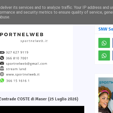
Pagina Facebook
SNW TV
eliver its services and to analyze traffic. Your IP address and 
ormance and security metrics to ensure quality of service, gen
abuse.
SNW So
e Contrade COSTE di Maser (25 Luglio 2026)