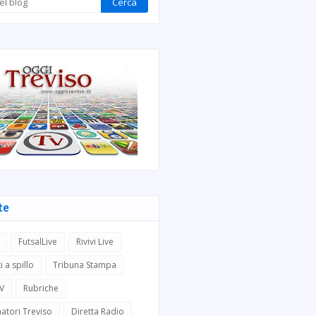
te
FutsalLive
Rivivi Live
i a spillo
Tribuna Stampa
TV
Rubriche
atori Treviso
Diretta Radio