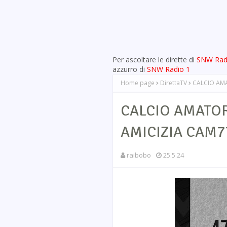
Per ascoltare le dirette di
SNW Rad
azzurro di
SNW Radio 1
Home page
DirettaTV
CALCIO AMA
CALCIO AMATOR
AMICIZIA CAM77
raibobo
25.5.24