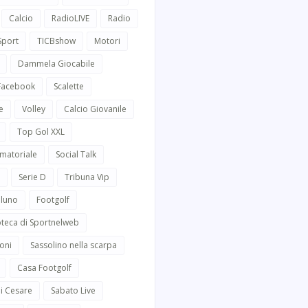
Calcio
RadioLIVE
Radio
Sport
TICBshow
Motori
Dammela Giocabile
 Facebook
Scalette
e
Volley
Calcio Giovanile
Top Gol XXL
Amatoriale
Social Talk
Serie D
Tribuna Vip
lluno
Footgolf
oteca di Sportnelweb
oni
Sassolino nella scarpa
Casa Footgolf
i Cesare
Sabato Live