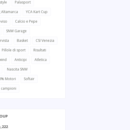
style
Palasport
g Altamarca
YCA Kart Cup
eviso
Calcio e Pepe
SNW Garage
rvista
Basket
CSI Venezia
Pillole di sport
Risultati
wind
Anticipi
Atletica
Nascita SNW
0% Motori
Softair
i campioni
ROUP
,222