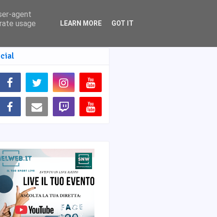
user-agent
erate usage
LEARN MORE
GOT IT
cial