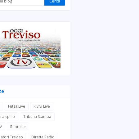
te
FutsalLive
Rivivi Live
i a spillo
Tribuna Stampa
TV
Rubriche
atori Treviso
Diretta Radio