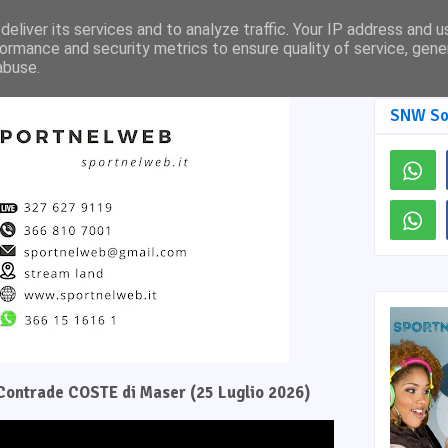
Pagina Facebook
SNW TV
eliver its services and to analyze traffic. Your IP address and 
ormance and security metrics to ensure quality of service, gen
abuse.
SNW So
e Contrade COSTE di Maser (25 Luglio 2026)