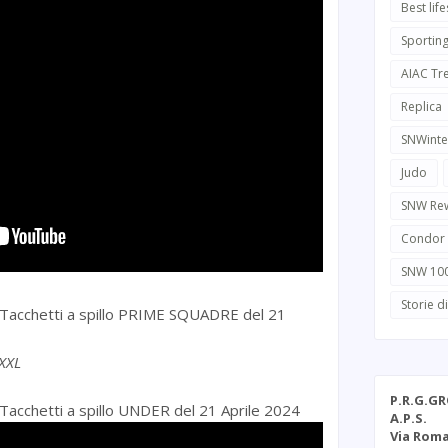
Best life
Sportin
AIAC Tr
Replica
SNWinte
Judo
SNW Re
Condor
SNW 10
Storie d
di Tacchetti a spillo PRIME SQUADRE del 21
XXL
P.R.G.G
i Tacchetti a spillo UNDER del 21 Aprile 2024
A.P.S.
Via Roma