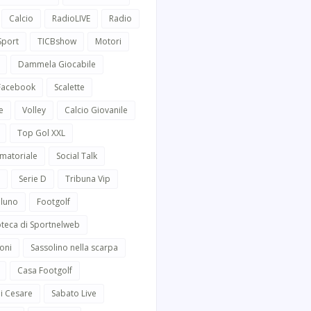
Calcio
RadioLIVE
Radio
Sport
TICBshow
Motori
Dammela Giocabile
 Facebook
Scalette
e
Volley
Calcio Giovanile
Top Gol XXL
Amatoriale
Social Talk
Serie D
Tribuna Vip
lluno
Footgolf
oteca di Sportnelweb
oni
Sassolino nella scarpa
Casa Footgolf
i Cesare
Sabato Live