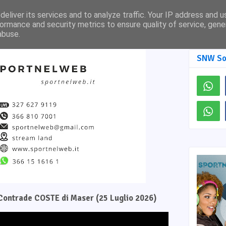
Pagina Facebook
SNW TV
eliver its services and to analyze traffic. Your IP address and 
ormance and security metrics to ensure quality of service, gen
abuse.
SNW So
e Contrade COSTE di Maser (25 Luglio 2026)