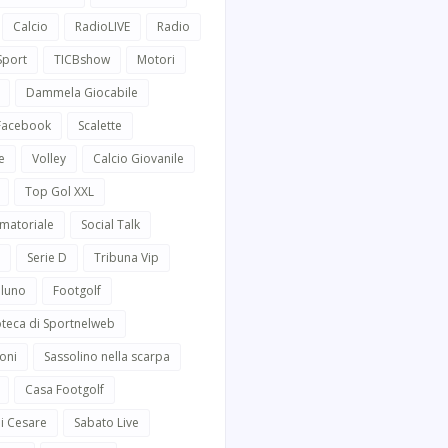
Calcio
RadioLIVE
Radio
Sport
TICBshow
Motori
Dammela Giocabile
 Facebook
Scalette
e
Volley
Calcio Giovanile
Top Gol XXL
Amatoriale
Social Talk
Serie D
Tribuna Vip
lluno
Footgolf
oteca di Sportnelweb
oni
Sassolino nella scarpa
Casa Footgolf
i Cesare
Sabato Live