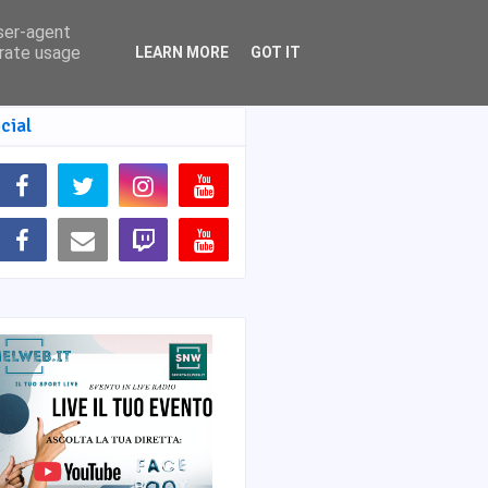
user-agent
erate usage
LEARN MORE
GOT IT
cial