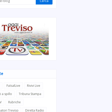
te
FutsalLive
Rivivi Live
i a spillo
Tribuna Stampa
TV
Rubriche
atori Treviso
Diretta Radio