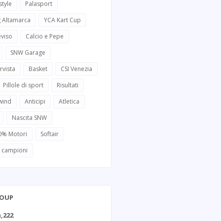
style
Palasport
g Altamarca
YCA Kart Cup
eviso
Calcio e Pepe
SNW Garage
rvista
Basket
CSI Venezia
Pillole di sport
Risultati
wind
Anticipi
Atletica
Nascita SNW
0% Motori
Softair
i campioni
ROUP
,222