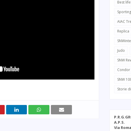
Best life
Sportin
AIAC Tr
Replica
SNWinte
Judo
SNW Re
Condor
SNW 10
Storie d
P.R.G.G
A.P.S.
Via Roma