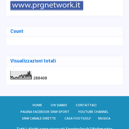
Count
Visualizzazioni totali
2
8
8
4
0
8
HOME
CHI SIAMO
CONTATTACI
PAGINA FACEBOOK SNW SPORT
YOUTUBE CHANNEL
SNW CANALE DIRETTE
CASA FOOTGOLF
MUSICA
Tutti i diritti sono riservati
Sportnelweb
|Webmaster