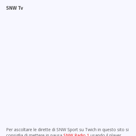
SNW Tv
Per ascoltare le dirette di SNW Sport su Twich in questo sito si
consiglia di mettere in pausa
SNW Radio 1
usando il player