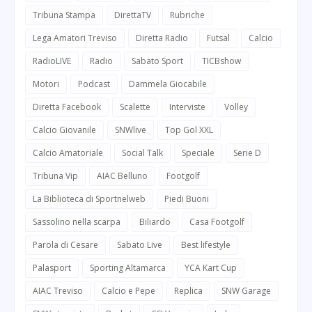
Tribuna Stampa
DirettaTV
Rubriche
Lega Amatori Treviso
Diretta Radio
Futsal
Calcio
RadioLIVE
Radio
Sabato Sport
TICBshow
Motori
Podcast
Dammela Giocabile
Diretta Facebook
Scalette
Interviste
Volley
Calcio Giovanile
SNWlive
Top Gol XXL
Calcio Amatoriale
Social Talk
Speciale
Serie D
Tribuna Vip
AIAC Belluno
Footgolf
La Biblioteca di Sportnelweb
Piedi Buoni
Sassolino nella scarpa
Biliardo
Casa Footgolf
Parola di Cesare
Sabato Live
Best lifestyle
Palasport
Sporting Altamarca
YCA Kart Cup
AIAC Treviso
Calcio e Pepe
Replica
SNW Garage