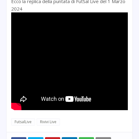
Ecco la replica della puntata di FutSal Live del 1 Marzo
2024
FutsalLive
Rivivi Live