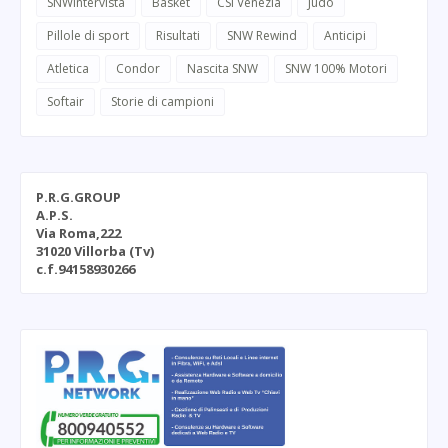
SNWintervista
Basket
CSI Venezia
Judo
Pillole di sport
Risultati
SNW Rewind
Anticipi
Atletica
Condor
Nascita SNW
SNW 100% Motori
Softair
Storie di campioni
P.R.G.GROUP
A.P.S.
Via Roma,222
31020 Villorba (Tv)
c.f.94158930266