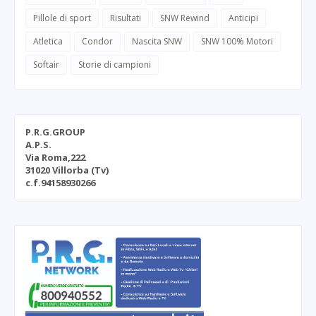
Pillole di sport
Risultati
SNW Rewind
Anticipi
Atletica
Condor
Nascita SNW
SNW 100% Motori
Softair
Storie di campioni
P.R.G.GROUP
A.P.S.
Via Roma,222
31020 Villorba (Tv)
c.f.94158930266