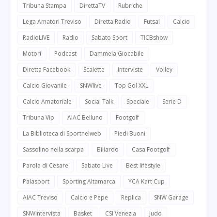
Tribuna Stampa
DirettaTV
Rubriche
Lega Amatori Treviso
Diretta Radio
Futsal
Calcio
RadioLIVE
Radio
Sabato Sport
TICBshow
Motori
Podcast
Dammela Giocabile
Diretta Facebook
Scalette
Interviste
Volley
Calcio Giovanile
SNWlive
Top Gol XXL
Calcio Amatoriale
Social Talk
Speciale
Serie D
Tribuna Vip
AIAC Belluno
Footgolf
La Biblioteca di Sportnelweb
Piedi Buoni
Sassolino nella scarpa
Biliardo
Casa Footgolf
Parola di Cesare
Sabato Live
Best lifestyle
Palasport
Sporting Altamarca
YCA Kart Cup
AIAC Treviso
Calcio e Pepe
Replica
SNW Garage
SNWintervista
Basket
CSI Venezia
Judo