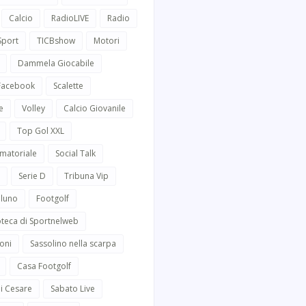
Calcio
RadioLIVE
Radio
Sport
TICBshow
Motori
Dammela Giocabile
 Facebook
Scalette
e
Volley
Calcio Giovanile
Top Gol XXL
Amatoriale
Social Talk
Serie D
Tribuna Vip
lluno
Footgolf
oteca di Sportnelweb
oni
Sassolino nella scarpa
Casa Footgolf
i Cesare
Sabato Live