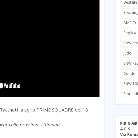
Best life
Sportin
AIAC Tr
Replica
SNWinte
Judo
SNW Re
Condor
SNW 10
Storie d
di Tacchetti a spillo PRIME SQUADRE del 18
P.R.G.G
ento alla prossima settimana.
A.P.S.
Via Roma