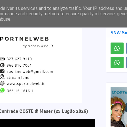
Pagina Facebook
SNW TV
eliver its services and to analyze traffic. Your IP address and 
ormance and security metrics to ensure quality of service, gen
abuse.
SNW So
e Contrade COSTE di Maser (25 Luglio 2026)