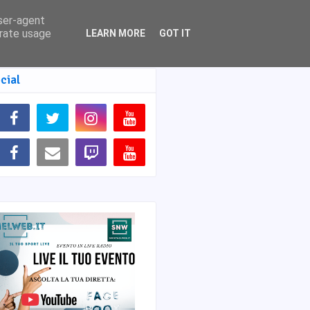
user-agent
erate usage
LEARN MORE
GOT IT
cial