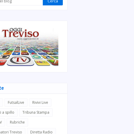
te
FutsalLive
Rivivi Live
i a spillo
Tribuna Stampa
TV
Rubriche
atori Treviso
Diretta Radio