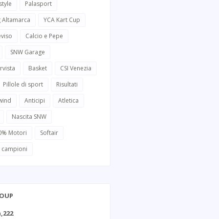
style
Palasport
g Altamarca
YCA Kart Cup
eviso
Calcio e Pepe
SNW Garage
rvista
Basket
CSI Venezia
Pillole di sport
Risultati
wind
Anticipi
Atletica
Nascita SNW
0% Motori
Softair
i campioni
ROUP
,222