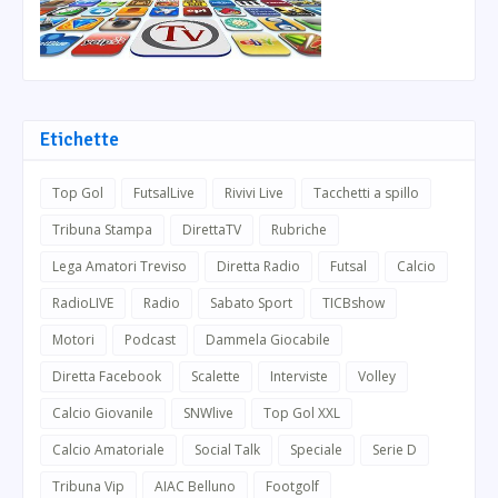
Etichette
Top Gol
FutsalLive
Rivivi Live
Tacchetti a spillo
Tribuna Stampa
DirettaTV
Rubriche
Lega Amatori Treviso
Diretta Radio
Futsal
Calcio
RadioLIVE
Radio
Sabato Sport
TICBshow
Motori
Podcast
Dammela Giocabile
Diretta Facebook
Scalette
Interviste
Volley
Calcio Giovanile
SNWlive
Top Gol XXL
Calcio Amatoriale
Social Talk
Speciale
Serie D
Tribuna Vip
AIAC Belluno
Footgolf