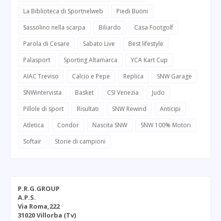
La Biblioteca di Sportnelweb
Piedi Buoni
Sassolino nella scarpa
Biliardo
Casa Footgolf
Parola di Cesare
Sabato Live
Best lifestyle
Palasport
Sporting Altamarca
YCA Kart Cup
AIAC Treviso
Calcio e Pepe
Replica
SNW Garage
SNWintervista
Basket
CSI Venezia
Judo
Pillole di sport
Risultati
SNW Rewind
Anticipi
Atletica
Condor
Nascita SNW
SNW 100% Motori
Softair
Storie di campioni
P.R.G.GROUP
A.P.S.
Via Roma,222
31020 Villorba (Tv)