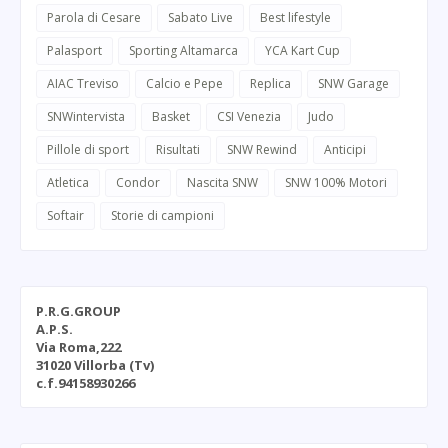
Parola di Cesare
Sabato Live
Best lifestyle
Palasport
Sporting Altamarca
YCA Kart Cup
AIAC Treviso
Calcio e Pepe
Replica
SNW Garage
SNWintervista
Basket
CSI Venezia
Judo
Pillole di sport
Risultati
SNW Rewind
Anticipi
Atletica
Condor
Nascita SNW
SNW 100% Motori
Softair
Storie di campioni
P.R.G.GROUP
A.P.S.
Via Roma,222
31020 Villorba (Tv)
c.f.94158930266