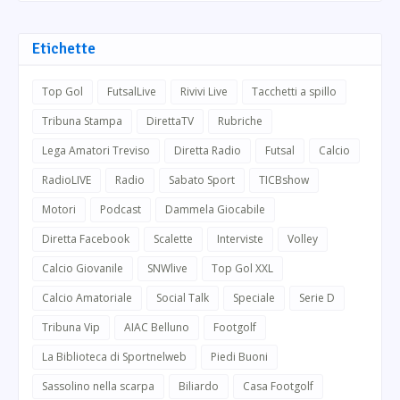
Etichette
Top Gol
FutsalLive
Rivivi Live
Tacchetti a spillo
Tribuna Stampa
DirettaTV
Rubriche
Lega Amatori Treviso
Diretta Radio
Futsal
Calcio
RadioLIVE
Radio
Sabato Sport
TICBshow
Motori
Podcast
Dammela Giocabile
Diretta Facebook
Scalette
Interviste
Volley
Calcio Giovanile
SNWlive
Top Gol XXL
Calcio Amatoriale
Social Talk
Speciale
Serie D
Tribuna Vip
AIAC Belluno
Footgolf
La Biblioteca di Sportnelweb
Piedi Buoni
Sassolino nella scarpa
Biliardo
Casa Footgolf