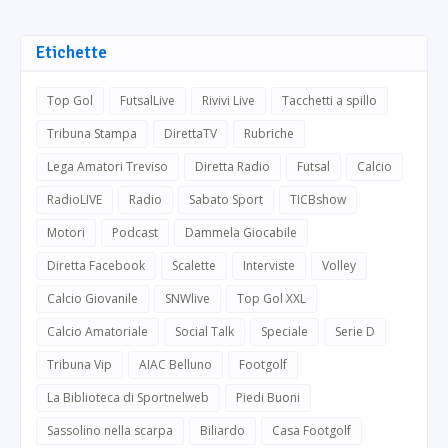
Etichette
Top Gol
FutsalLive
Rivivi Live
Tacchetti a spillo
Tribuna Stampa
DirettaTV
Rubriche
Lega Amatori Treviso
Diretta Radio
Futsal
Calcio
RadioLIVE
Radio
Sabato Sport
TICBshow
Motori
Podcast
Dammela Giocabile
Diretta Facebook
Scalette
Interviste
Volley
Calcio Giovanile
SNWlive
Top Gol XXL
Calcio Amatoriale
Social Talk
Speciale
Serie D
Tribuna Vip
AIAC Belluno
Footgolf
La Biblioteca di Sportnelweb
Piedi Buoni
Sassolino nella scarpa
Biliardo
Casa Footgolf