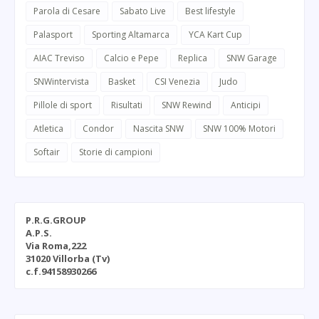
Parola di Cesare
Sabato Live
Best lifestyle
Palasport
Sporting Altamarca
YCA Kart Cup
AIAC Treviso
Calcio e Pepe
Replica
SNW Garage
SNWintervista
Basket
CSI Venezia
Judo
Pillole di sport
Risultati
SNW Rewind
Anticipi
Atletica
Condor
Nascita SNW
SNW 100% Motori
Softair
Storie di campioni
P.R.G.GROUP
A.P.S.
Via Roma,222
31020 Villorba (Tv)
c.f.94158930266