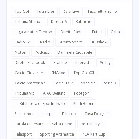
Top Gol
FutsalLive
Rivivi Live
Tacchetti a spillo
Tribuna Stampa
DirettaTV
Rubriche
Lega Amatori Treviso
Diretta Radio
Futsal
Calcio
RadioLIVE
Radio
Sabato Sport
TICBshow
Motori
Podcast
Dammela Giocabile
Diretta Facebook
Scalette
Interviste
Volley
Calcio Giovanile
SNWlive
Top Gol XXL
Calcio Amatoriale
Social Talk
Speciale
Serie D
Tribuna Vip
AIAC Belluno
Footgolf
La Biblioteca di Sportnelweb
Piedi Buoni
Sassolino nella scarpa
Biliardo
Casa Footgolf
Parola di Cesare
Sabato Live
Best lifestyle
Palasport
Sporting Altamarca
YCA Kart Cup