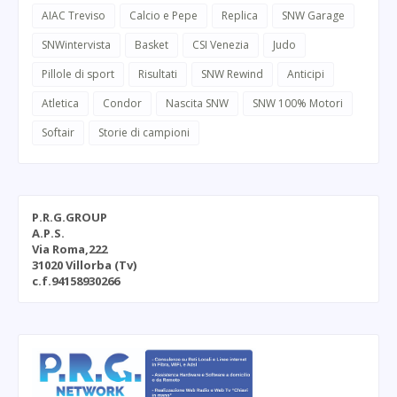
AIAC Treviso
Calcio e Pepe
Replica
SNW Garage
SNWintervista
Basket
CSI Venezia
Judo
Pillole di sport
Risultati
SNW Rewind
Anticipi
Atletica
Condor
Nascita SNW
SNW 100% Motori
Softair
Storie di campioni
P.R.G.GROUP
A.P.S.
Via Roma,222
31020 Villorba (Tv)
c.f.94158930266