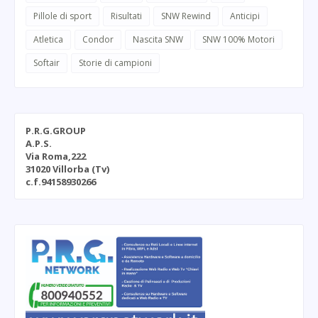
Pillole di sport
Risultati
SNW Rewind
Anticipi
Atletica
Condor
Nascita SNW
SNW 100% Motori
Softair
Storie di campioni
P.R.G.GROUP
A.P.S.
Via Roma,222
31020 Villorba (Tv)
c.f.94158930266