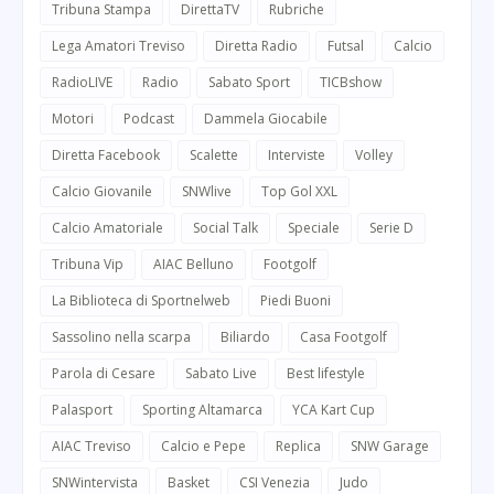
Tribuna Stampa
DirettaTV
Rubriche
Lega Amatori Treviso
Diretta Radio
Futsal
Calcio
RadioLIVE
Radio
Sabato Sport
TICBshow
Motori
Podcast
Dammela Giocabile
Diretta Facebook
Scalette
Interviste
Volley
Calcio Giovanile
SNWlive
Top Gol XXL
Calcio Amatoriale
Social Talk
Speciale
Serie D
Tribuna Vip
AIAC Belluno
Footgolf
La Biblioteca di Sportnelweb
Piedi Buoni
Sassolino nella scarpa
Biliardo
Casa Footgolf
Parola di Cesare
Sabato Live
Best lifestyle
Palasport
Sporting Altamarca
YCA Kart Cup
AIAC Treviso
Calcio e Pepe
Replica
SNW Garage
SNWintervista
Basket
CSI Venezia
Judo