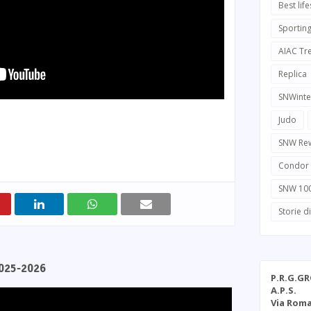
Best life
Sportin
AIAC Tr
Replica
SNWinte
Judo
SNW Re
Condor
SNW 10
Storie d
2025-2026
P.R.G.G
A.P.S.
Via Roma