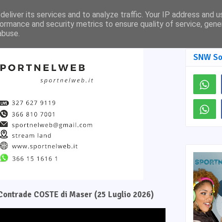
Pagina Facebook
SNW TV
eliver its services and to analyze traffic. Your IP address and 
ormance and security metrics to ensure quality of service, gen
abuse.
SNW So
e Contrade COSTE di Maser (25 Luglio 2026)