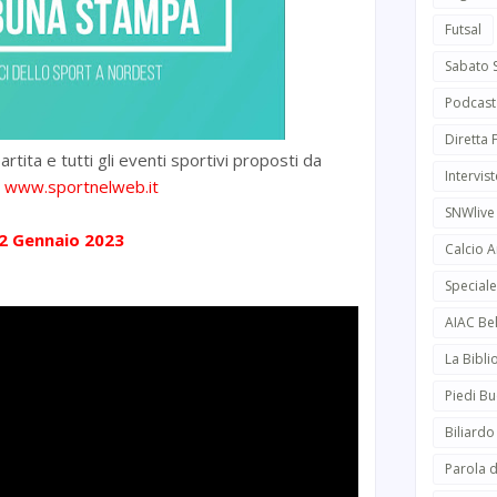
Futsal
Sabato 
Podcast
Diretta
artita e tutti gli eventi sportivi proposti da
Intervist
d
www.sportnelweb.it
SNWlive
2 Gennaio 2023
Calcio 
Speciale
AIAC Be
La Bibli
Piedi Bu
Biliardo
Parola d