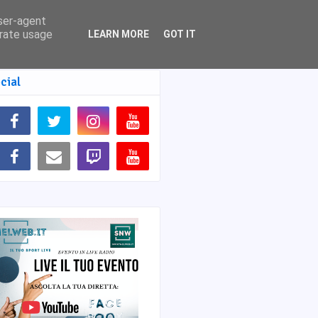
user-agent
erate usage
LEARN MORE
GOT IT
cial