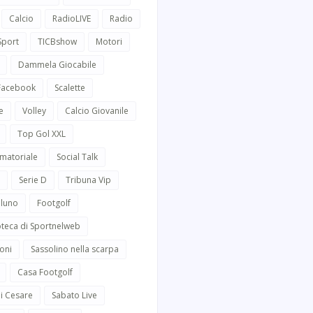
Calcio
RadioLIVE
Radio
Sport
TICBshow
Motori
Dammela Giocabile
 Facebook
Scalette
e
Volley
Calcio Giovanile
Top Gol XXL
Amatoriale
Social Talk
Serie D
Tribuna Vip
lluno
Footgolf
oteca di Sportnelweb
oni
Sassolino nella scarpa
Casa Footgolf
i Cesare
Sabato Live