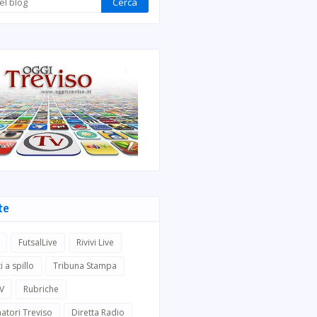
te
FutsalLive
Rivivi Live
i a spillo
Tribuna Stampa
TV
Rubriche
atori Treviso
Diretta Radio