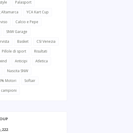
style
Palasport
g Altamarca
YCA Kart Cup
eviso
Calcio e Pepe
SNW Garage
rvista
Basket
CSI Venezia
Pillole di sport
Risultati
wind
Anticipi
Atletica
Nascita SNW
0% Motori
Softair
i campioni
ROUP
,222