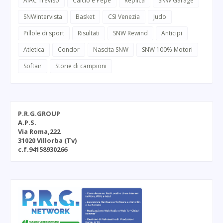
AIAC Treviso
Calcio e Pepe
Replica
SNW Garage
SNWintervista
Basket
CSI Venezia
Judo
Pillole di sport
Risultati
SNW Rewind
Anticipi
Atletica
Condor
Nascita SNW
SNW 100% Motori
Softair
Storie di campioni
P.R.G.GROUP
A.P.S.
Via Roma,222
31020 Villorba (Tv)
c.f.94158930266