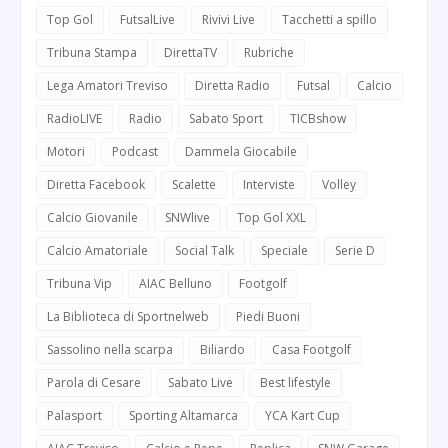
Top Gol
FutsalLive
Rivivi Live
Tacchetti a spillo
Tribuna Stampa
DirettaTV
Rubriche
Lega Amatori Treviso
Diretta Radio
Futsal
Calcio
RadioLIVE
Radio
Sabato Sport
TICBshow
Motori
Podcast
Dammela Giocabile
Diretta Facebook
Scalette
Interviste
Volley
Calcio Giovanile
SNWlive
Top Gol XXL
Calcio Amatoriale
Social Talk
Speciale
Serie D
Tribuna Vip
AIAC Belluno
Footgolf
La Biblioteca di Sportnelweb
Piedi Buoni
Sassolino nella scarpa
Biliardo
Casa Footgolf
Parola di Cesare
Sabato Live
Best lifestyle
Palasport
Sporting Altamarca
YCA Kart Cup