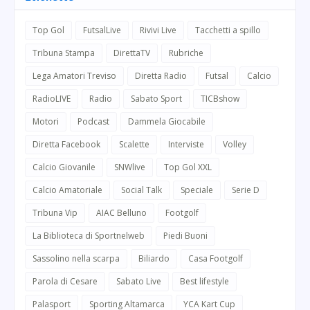
Top Gol
FutsalLive
Rivivi Live
Tacchetti a spillo
Tribuna Stampa
DirettaTV
Rubriche
Lega Amatori Treviso
Diretta Radio
Futsal
Calcio
RadioLIVE
Radio
Sabato Sport
TICBshow
Motori
Podcast
Dammela Giocabile
Diretta Facebook
Scalette
Interviste
Volley
Calcio Giovanile
SNWlive
Top Gol XXL
Calcio Amatoriale
Social Talk
Speciale
Serie D
Tribuna Vip
AIAC Belluno
Footgolf
La Biblioteca di Sportnelweb
Piedi Buoni
Sassolino nella scarpa
Biliardo
Casa Footgolf
Parola di Cesare
Sabato Live
Best lifestyle
Palasport
Sporting Altamarca
YCA Kart Cup