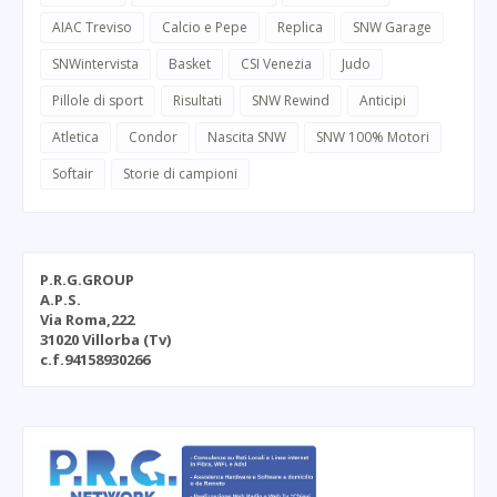
AIAC Treviso
Calcio e Pepe
Replica
SNW Garage
SNWintervista
Basket
CSI Venezia
Judo
Pillole di sport
Risultati
SNW Rewind
Anticipi
Atletica
Condor
Nascita SNW
SNW 100% Motori
Softair
Storie di campioni
P.R.G.GROUP
A.P.S.
Via Roma,222
31020 Villorba (Tv)
c.f.94158930266