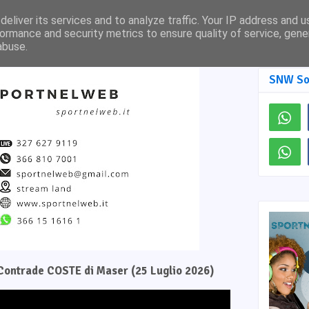
Pagina Facebook
SNW TV
eliver its services and to analyze traffic. Your IP address and 
ormance and security metrics to ensure quality of service, gen
abuse.
SNW So
e Contrade COSTE di Maser (25 Luglio 2026)