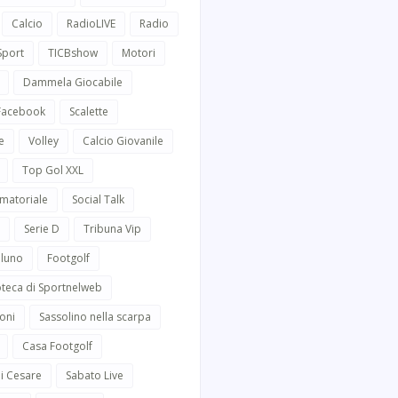
Calcio
RadioLIVE
Radio
Sport
TICBshow
Motori
Dammela Giocabile
 Facebook
Scalette
e
Volley
Calcio Giovanile
Top Gol XXL
Amatoriale
Social Talk
Serie D
Tribuna Vip
lluno
Footgolf
oteca di Sportnelweb
oni
Sassolino nella scarpa
Casa Footgolf
i Cesare
Sabato Live