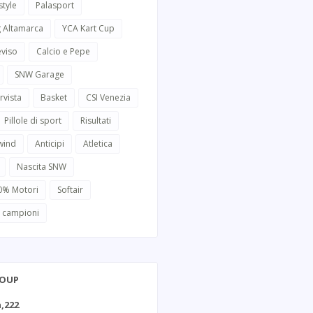
style
Palasport
g Altamarca
YCA Kart Cup
eviso
Calcio e Pepe
SNW Garage
rvista
Basket
CSI Venezia
Pillole di sport
Risultati
wind
Anticipi
Atletica
Nascita SNW
0% Motori
Softair
i campioni
ROUP
,222