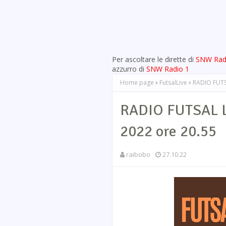
Per ascoltare le dirette di
SNW Rad
azzurro di
SNW Radio 1
Home page
FutsalLive
RADIO FUTS
RADIO FUTSAL L
2022 ore 20.55
raibobo
27.10.22