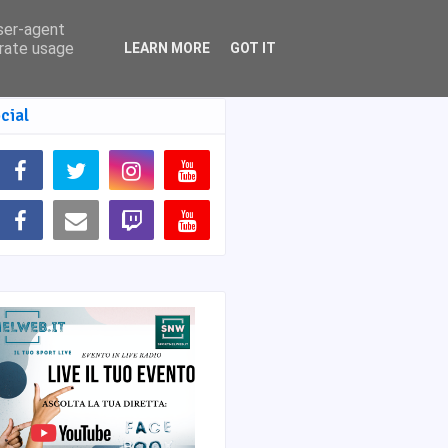
user-agent
erate usage
LEARN MORE
GOT IT
cial