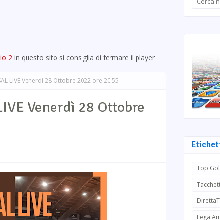
io 2
in questo sito si consiglia di fermare il player
AL LIVE Venerdì 28 Ottobre 2022 ore 20.55
IVE Venerdì 28 Ottobre
Etichet
Top Gol
Tacchett
Diretta
Lega Am