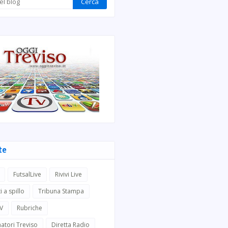
te
FutsalLive
Rivivi Live
i a spillo
Tribuna Stampa
TV
Rubriche
atori Treviso
Diretta Radio