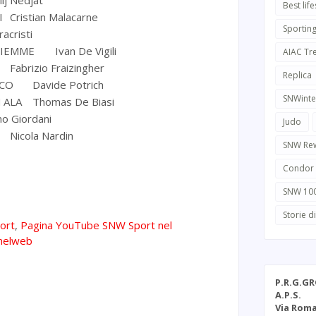
ilj Nedjat
Best life
I
Cristian Malacarne
Sportin
racristi
FIEMME
Ivan De Vigili
AIAC Tr
Fabrizio Fraizingher
Replica
ICO
Davide Potrich
SNWinte
 ALA
Thomas De Biasi
o Giordani
Judo
Nicola Nardin
SNW Re
Condor
SNW 10
Storie d
ort
,
Pagina YouTube SNW Sport nel
nelweb
P.R.G.G
A.P.S.
Via Roma