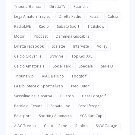
Tribuna Stampa
DirettaTV
Rubriche
Lega Amatori Treviso
Diretta Radio
Futsal
Calcio
RadioLIVE
Radio
Sabato Sport
TICBshow
Motori
Podcast
Dammela Giocabile
Diretta Facebook
Scalette
Interviste
Volley
Calcio Giovanile
SNWlive
Top Gol XXL
Calcio Amatoriale
Social Talk
Speciale
Serie D
Tribuna Vip
AIAC Belluno
Footgolf
La Biblioteca di Sportnelweb
Piedi Buoni
Sassolino nella scarpa
Biliardo
Casa Footgolf
Parola di Cesare
Sabato Live
Best lifestyle
Palasport
Sporting Altamarca
YCA Kart Cup
AIAC Treviso
Calcio e Pepe
Replica
SNW Garage