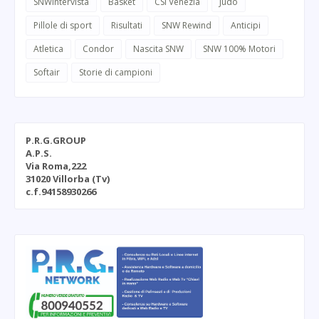
SNWintervista
Basket
CSI Venezia
Judo
Pillole di sport
Risultati
SNW Rewind
Anticipi
Atletica
Condor
Nascita SNW
SNW 100% Motori
Softair
Storie di campioni
P.R.G.GROUP
A.P.S.
Via Roma,222
31020 Villorba (Tv)
c.f.94158930266