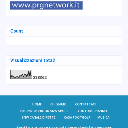
Count
Visualizzazioni totali
2
8
8
3
6
2
HOME
CHI SIAMO
CONTATTACI
PAGINA FACEBOOK SNW SPORT
YOUTUBE CHANNEL
SNW CANALE DIRETTE
CASA FOOTGOLF
MUSICA
Tutti i diritti sono riservati
Sportnelweb
|Webmaster