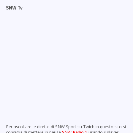
SNW Tv
Per ascoltare le dirette di SNW Sport su Twich in questo sito si
consiglia di mettere in pausa
SNW Radio 1
usando il player