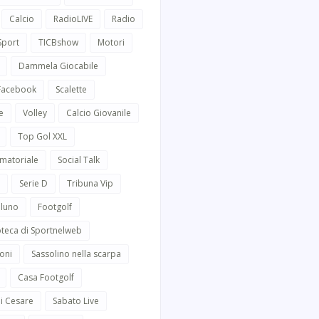
Calcio
RadioLIVE
Radio
Sport
TICBshow
Motori
Dammela Giocabile
 Facebook
Scalette
e
Volley
Calcio Giovanile
Top Gol XXL
Amatoriale
Social Talk
Serie D
Tribuna Vip
lluno
Footgolf
oteca di Sportnelweb
oni
Sassolino nella scarpa
Casa Footgolf
i Cesare
Sabato Live