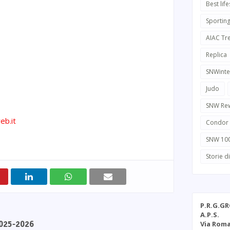
Best life
Sportin
AIAC Tr
Replica
SNWinte
Judo
SNW Re
eb.it
Condor
SNW 10
Storie d
P.R.G.G
A.P.S.
Via Roma
2025-2026