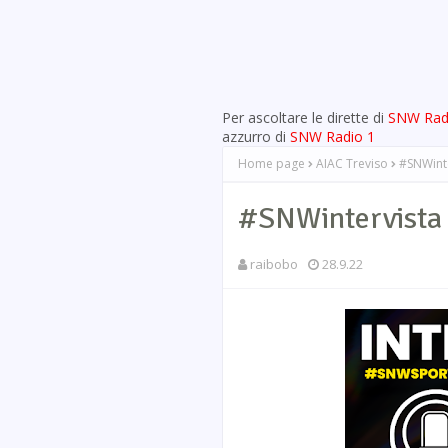
Per ascoltare le dirette di
SNW Rad
azzurro di
SNW Radio 1
Home page
AIAC Treviso
#SNWinte
#SNWintervista 
raibobo
28.9.22