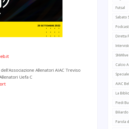
Futsal
Sabato 
Podcast
Diretta
Intervist
SNWlive
eb.it
Calcio 
 dell'Associazione Allenatori AIAC Treviso
Speciale
 Allenatori Uefa C
ort
AIAC Be
La Bibli
Piedi Bu
Biliardo
Parola d