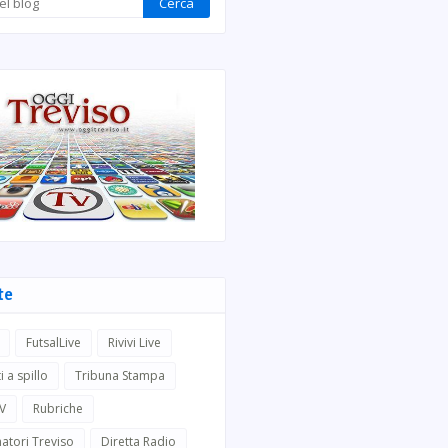
te
FutsalLive
Rivivi Live
i a spillo
Tribuna Stampa
TV
Rubriche
atori Treviso
Diretta Radio