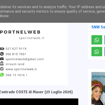
Pagina Facebook
SNW TV
eliver its services and to analyze traffic. Your IP address and 
ormance and security metrics to ensure quality of service, gen
abuse.
SNW So
e Contrade COSTE di Maser (25 Luglio 2026)