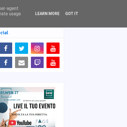
user-agent
erate usage
LEARN MORE
GOT IT
cial