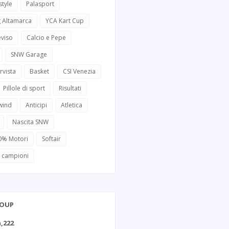
style
Palasport
g Altamarca
YCA Kart Cup
eviso
Calcio e Pepe
SNW Garage
rvista
Basket
CSI Venezia
Pillole di sport
Risultati
wind
Anticipi
Atletica
Nascita SNW
0% Motori
Softair
i campioni
ROUP
,222