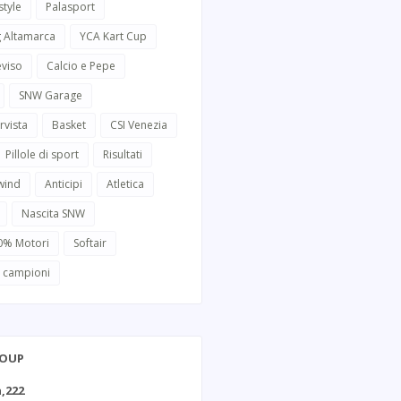
style
Palasport
g Altamarca
YCA Kart Cup
eviso
Calcio e Pepe
SNW Garage
rvista
Basket
CSI Venezia
Pillole di sport
Risultati
wind
Anticipi
Atletica
Nascita SNW
0% Motori
Softair
i campioni
ROUP
,222