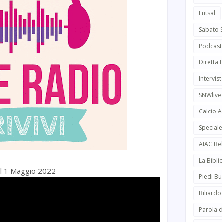
Futsal
Sabato 
Podcast
Diretta
Intervist
SNWlive
Calcio 
Speciale
AIAC Be
La Bibli
del 1 Maggio 2022
Piedi Bu
Biliardo
Parola d