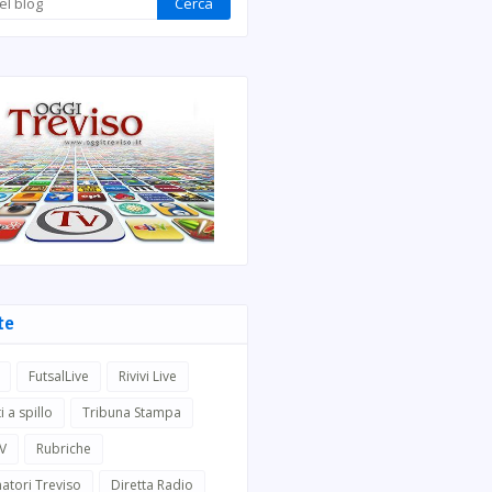
te
FutsalLive
Rivivi Live
i a spillo
Tribuna Stampa
TV
Rubriche
atori Treviso
Diretta Radio