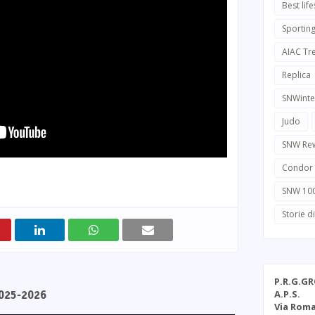
Best life
Sportin
AIAC Tr
Replica
SNWinte
Judo
SNW Re
Condor
SNW 10
Storie d
P.R.G.G
A.P.S.
2025-2026
Via Roma