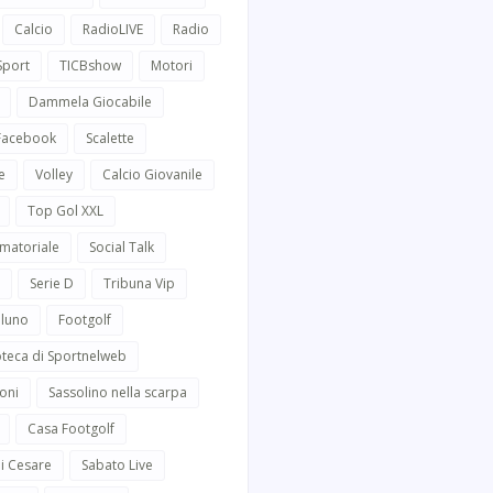
Calcio
RadioLIVE
Radio
Sport
TICBshow
Motori
Dammela Giocabile
 Facebook
Scalette
e
Volley
Calcio Giovanile
Top Gol XXL
Amatoriale
Social Talk
Serie D
Tribuna Vip
lluno
Footgolf
oteca di Sportnelweb
oni
Sassolino nella scarpa
Casa Footgolf
i Cesare
Sabato Live