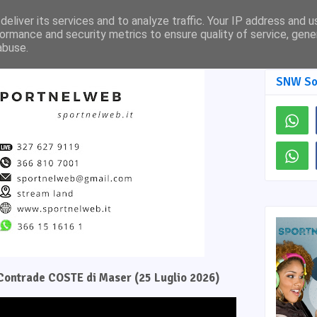
Pagina Facebook
SNW TV
eliver its services and to analyze traffic. Your IP address and 
ormance and security metrics to ensure quality of service, gen
abuse.
SNW So
e Contrade COSTE di Maser (25 Luglio 2026)