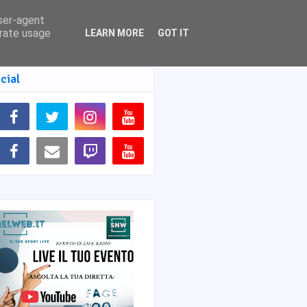
user-agent
erate usage
LEARN MORE
GOT IT
cial