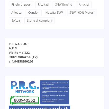
Pillole di sport
Risultati
SNW Rewind
Anticipi
Atletica
Condor
Nascita SNW
SNW 100% Motori
Softair
Storie di campioni
P.R.G.GROUP
A.P.S.
Via Roma,222
31020 Villorba (Tv)
c.f.94158930266