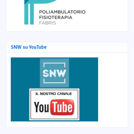
SNW su YouTube