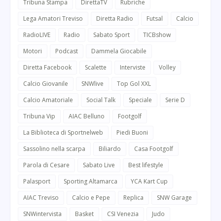
Tribuna Stampa
DirettaTV
Rubriche
Lega Amatori Treviso
Diretta Radio
Futsal
Calcio
RadioLIVE
Radio
Sabato Sport
TICBshow
Motori
Podcast
Dammela Giocabile
Diretta Facebook
Scalette
Interviste
Volley
Calcio Giovanile
SNWlive
Top Gol XXL
Calcio Amatoriale
Social Talk
Speciale
Serie D
Tribuna Vip
AIAC Belluno
Footgolf
La Biblioteca di Sportnelweb
Piedi Buoni
Sassolino nella scarpa
Biliardo
Casa Footgolf
Parola di Cesare
Sabato Live
Best lifestyle
Palasport
Sporting Altamarca
YCA Kart Cup
AIAC Treviso
Calcio e Pepe
Replica
SNW Garage
SNWintervista
Basket
CSI Venezia
Judo