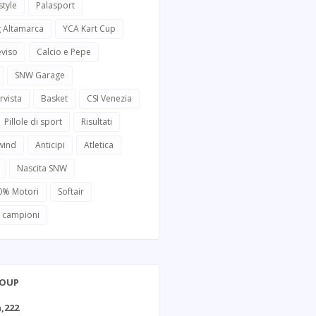
style
Palasport
g Altamarca
YCA Kart Cup
eviso
Calcio e Pepe
SNW Garage
rvista
Basket
CSI Venezia
Pillole di sport
Risultati
wind
Anticipi
Atletica
Nascita SNW
0% Motori
Softair
i campioni
ROUP
,222