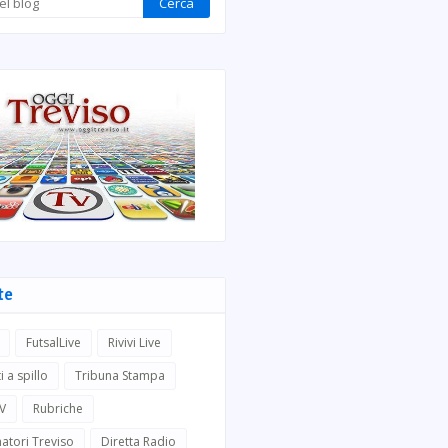
te
FutsalLive
Rivivi Live
i a spillo
Tribuna Stampa
TV
Rubriche
atori Treviso
Diretta Radio