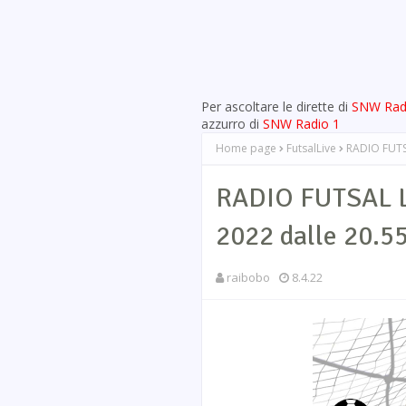
Per ascoltare le dirette di
SNW Rad
azzurro di
SNW Radio 1
Home page
FutsalLive
RADIO FUTSA
RADIO FUTSAL LI
2022 dalle 20.5
raibobo
8.4.22