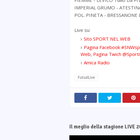
FIEMME - LEVICO Tullio Da Pr
IMPERIAL GRUMO - ATESTINA I
POL. PINETA - BRESSANONE D
Live su:
Sito SPORT NEL WEB
Pagina Facebook #SNWsp
Web
,
Pagina Twich @Sport
Amica Radio
FutsalLive
Il meglio della stagione LIVE 