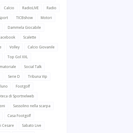
Calcio
RadioLIVE
Radio
Sport
TICBshow
Motori
Dammela Giocabile
 Facebook
Scalette
e
Volley
Calcio Giovanile
Top Gol XXL
Amatoriale
Social Talk
Serie D
Tribuna Vip
lluno
Footgolf
oteca di Sportnelweb
oni
Sassolino nella scarpa
Casa Footgolf
i Cesare
Sabato Live