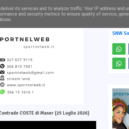
Pagina Facebook
SNW TV
eliver its services and to analyze traffic. Your IP address and 
ormance and security metrics to ensure quality of service, gen
abuse.
SNW So
e Contrade COSTE di Maser (25 Luglio 2026)