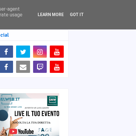
user-agent
erate usage
LEARN MORE
GOT IT
cial