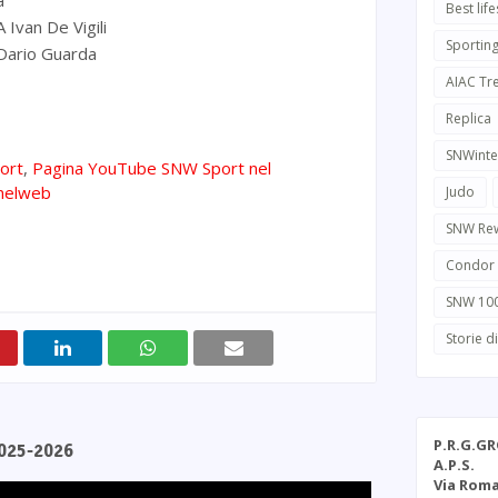
à
Best life
van De Vigili
Sportin
ario Guarda
AIAC Tr
Replica
SNWinte
ort
,
Pagina YouTube SNW Sport nel
nelweb
Judo
SNW Re
Condor
SNW 10
Storie d
P.R.G.G
2025-2026
A.P.S.
Via Roma