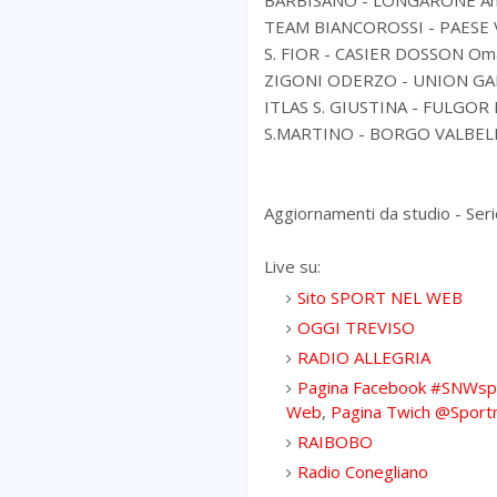
BARBISANO - LONGARONE An
TEAM BIANCOROSSI - PAESE V
S. FIOR - CASIER DOSSON Oma
ZIGONI ODERZO - UNION GAIA
ITLAS S. GIUSTINA - FULGOR 
S.MARTINO - BORGO VALBELLU
Aggiornamenti da studio - Serie
Live su:
Sito SPORT NEL WEB
OGGI TREVISO
RADIO ALLEGRIA
Pagina Facebook #SNWsp
Web
,
Pagina Twich @Sport
RAIBOBO
Radio Conegliano