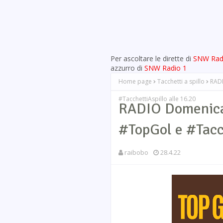
Per ascoltare le dirette di
SNW Rad
azzurro di
SNW Radio 1
Home page
Tacchetti a spillo
RADI
#TacchettiAspillo alle 16.20
RADIO Domenica
#TopGol e #Tacch
raibobo
28.4.22