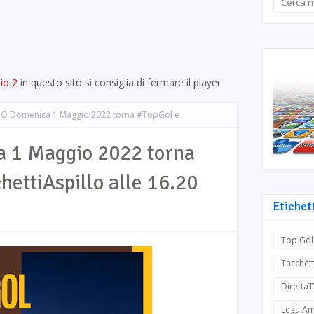
io 2
in questo sito si consiglia di fermare il player
O Domenica 1 Maggio 2022 torna #TopGol e
 1 Maggio 2022 torna
ettiAspillo alle 16.20
Etichet
Top Gol
Tacchett
Diretta
Lega Am