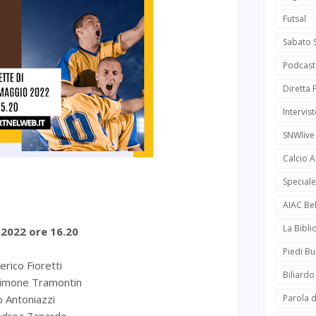
Futsal
Sabato 
Podcast
Diretta
Intervist
SNWlive
Calcio 
Speciale
AIAC Be
La Bibli
2022 ore 16.20
Piedi Bu
ico Fioretti
Biliardo
imone Tramontin
Antoniazzi
Parola d