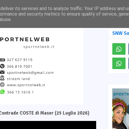
Pagina Facebook
SNW TV
eliver its services and to analyze traffic. Your IP address and 
ormance and security metrics to ensure quality of service, gen
abuse.
SNW So
e Contrade COSTE di Maser (25 Luglio 2026)