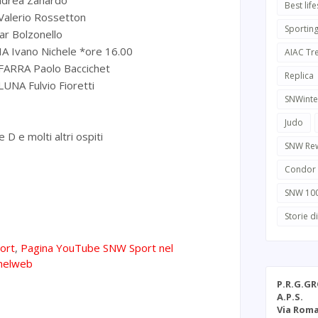
drea Zanardo
Best life
alerio Rossetton
Sportin
r Bolzonello
 Ivano Nichele *ore 16.00
AIAC Tr
FARRA Paolo Baccichet
Replica
NA Fulvio Fioretti
SNWinte
Judo
 D e molti altri ospiti
SNW Re
Condor
SNW 10
Storie d
ort
,
Pagina YouTube SNW Sport nel
nelweb
P.R.G.G
A.P.S.
Via Roma