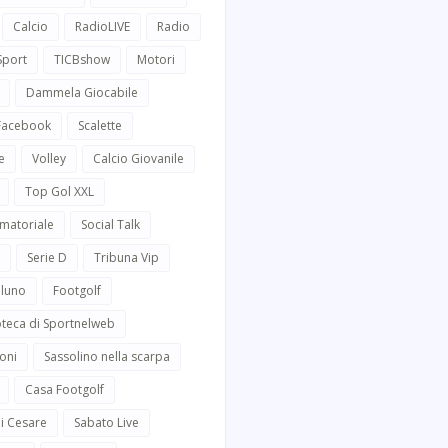
Calcio
RadioLIVE
Radio
Sport
TICBshow
Motori
Dammela Giocabile
 Facebook
Scalette
e
Volley
Calcio Giovanile
Top Gol XXL
Amatoriale
Social Talk
Serie D
Tribuna Vip
lluno
Footgolf
oteca di Sportnelweb
oni
Sassolino nella scarpa
Casa Footgolf
i Cesare
Sabato Live