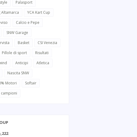
style
Palasport
g Altamarca
YCA Kart Cup
eviso
Calcio e Pepe
SNW Garage
rvista
Basket
CSI Venezia
Pillole di sport
Risultati
wind
Anticipi
Atletica
Nascita SNW
0% Motori
Softair
i campioni
ROUP
,222