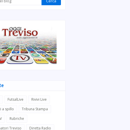
te
FutsalLive
Rivivi Live
i a spillo
Tribuna Stampa
TV
Rubriche
atori Treviso
Diretta Radio