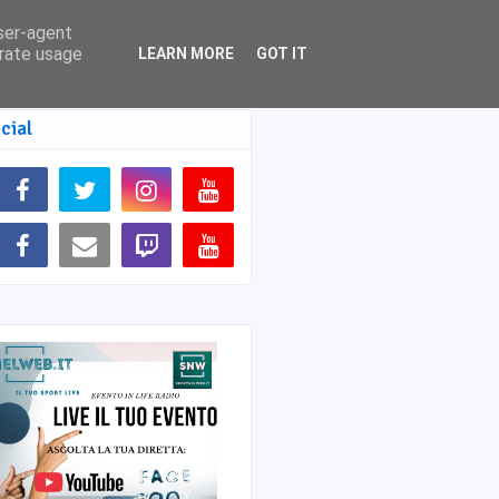
user-agent
erate usage
LEARN MORE
GOT IT
cial