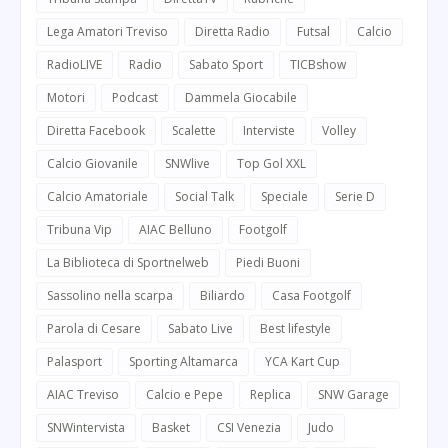
Lega Amatori Treviso
Diretta Radio
Futsal
Calcio
RadioLIVE
Radio
Sabato Sport
TICBshow
Motori
Podcast
Dammela Giocabile
Diretta Facebook
Scalette
Interviste
Volley
Calcio Giovanile
SNWlive
Top Gol XXL
Calcio Amatoriale
Social Talk
Speciale
Serie D
Tribuna Vip
AIAC Belluno
Footgolf
La Biblioteca di Sportnelweb
Piedi Buoni
Sassolino nella scarpa
Biliardo
Casa Footgolf
Parola di Cesare
Sabato Live
Best lifestyle
Palasport
Sporting Altamarca
YCA Kart Cup
AIAC Treviso
Calcio e Pepe
Replica
SNW Garage
SNWintervista
Basket
CSI Venezia
Judo