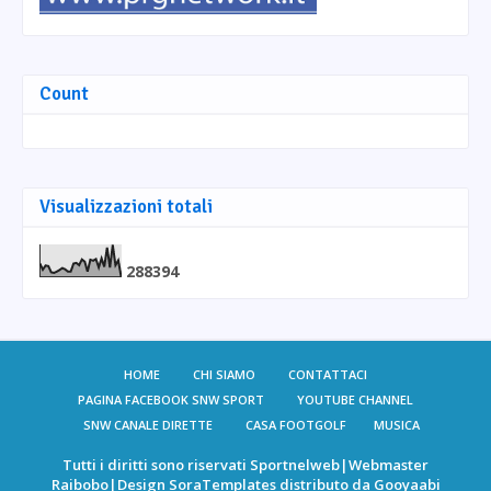
Count
Visualizzazioni totali
2
8
8
3
9
4
HOME
CHI SIAMO
CONTATTACI
PAGINA FACEBOOK SNW SPORT
YOUTUBE CHANNEL
SNW CANALE DIRETTE
CASA FOOTGOLF
MUSICA
Tutti i diritti sono riservati
Sportnelweb
|Webmaster
Raibobo
|Design
SoraTemplates
distributo da
Gooyaabi