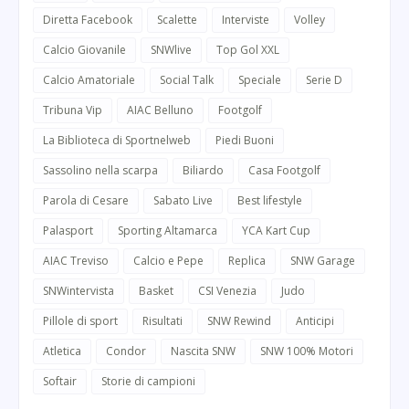
Diretta Facebook
Scalette
Interviste
Volley
Calcio Giovanile
SNWlive
Top Gol XXL
Calcio Amatoriale
Social Talk
Speciale
Serie D
Tribuna Vip
AIAC Belluno
Footgolf
La Biblioteca di Sportnelweb
Piedi Buoni
Sassolino nella scarpa
Biliardo
Casa Footgolf
Parola di Cesare
Sabato Live
Best lifestyle
Palasport
Sporting Altamarca
YCA Kart Cup
AIAC Treviso
Calcio e Pepe
Replica
SNW Garage
SNWintervista
Basket
CSI Venezia
Judo
Pillole di sport
Risultati
SNW Rewind
Anticipi
Atletica
Condor
Nascita SNW
SNW 100% Motori
Softair
Storie di campioni