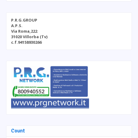
P.R.G.GROUP
A.P.S.
Via Roma,222
31020 Villorba (Tv)
c.f.94158930266
Count