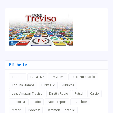
Etichette
Top Gol
FutsalLive
Rivivi Live
Tacchetti a spillo
Tribuna Stampa
DirettaTV
Rubriche
Lega Amatori Treviso
Diretta Radio
Futsal
Calcio
RadioLIVE
Radio
Sabato Sport
TICBshow
Motori
Podcast
Dammela Giocabile