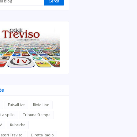
te
FutsalLive
Rivivi Live
i a spillo
Tribuna Stampa
TV
Rubriche
atori Treviso
Diretta Radio