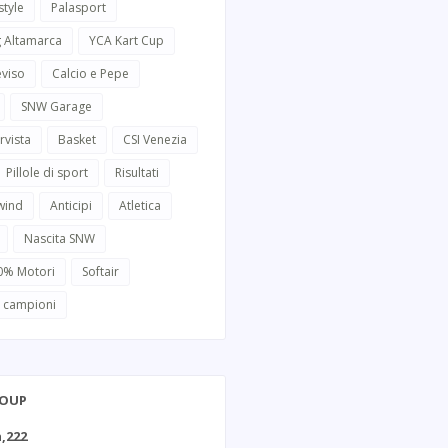
style
Palasport
g Altamarca
YCA Kart Cup
eviso
Calcio e Pepe
SNW Garage
rvista
Basket
CSI Venezia
Pillole di sport
Risultati
wind
Anticipi
Atletica
Nascita SNW
0% Motori
Softair
i campioni
ROUP
,222