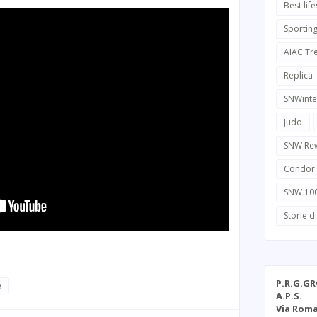
Best life
Sportin
AIAC Tr
Replica
SNWinte
Judo
SNW Re
Condor
SNW 10
Storie d
P.R.G.G
e
A.P.S.
Via Roma