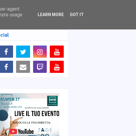
user-agent
erate usage
LEARN MORE
GOT IT
cial