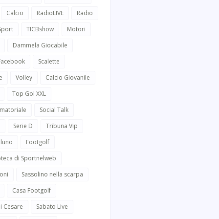
Calcio
RadioLIVE
Radio
Sport
TICBshow
Motori
Dammela Giocabile
 Facebook
Scalette
e
Volley
Calcio Giovanile
Top Gol XXL
Amatoriale
Social Talk
Serie D
Tribuna Vip
lluno
Footgolf
oteca di Sportnelweb
oni
Sassolino nella scarpa
Casa Footgolf
i Cesare
Sabato Live