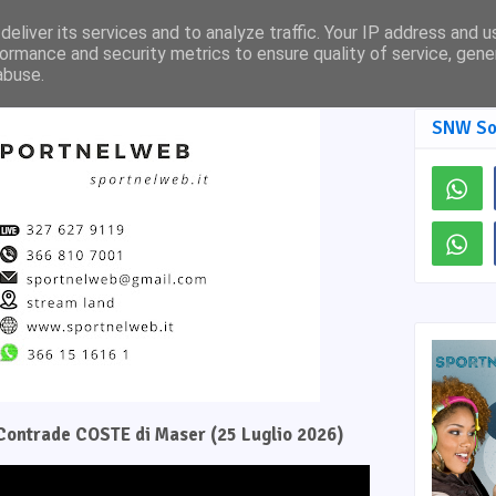
Pagina Facebook
SNW TV
eliver its services and to analyze traffic. Your IP address and 
ormance and security metrics to ensure quality of service, gen
abuse.
SNW So
e Contrade COSTE di Maser (25 Luglio 2026)