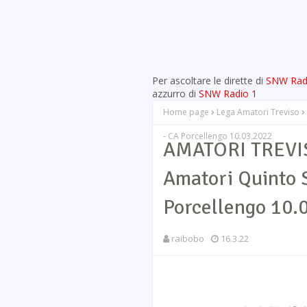
Per ascoltare le dirette di
SNW Rad
azzurro di
SNW Radio 1
Home page
Lega Amatori Treviso
- CA Porcellengo 10.03.2022
AMATORI TREVIS
Amatori Quinto S
Porcellengo 10.
raibobo
16.3.22