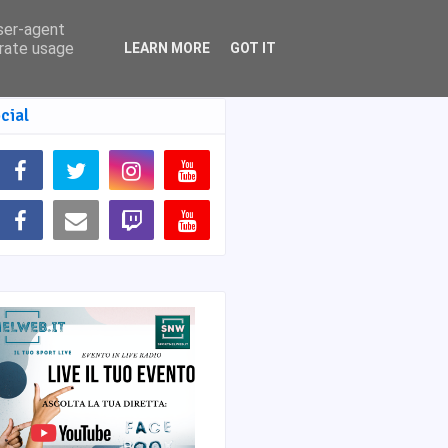
user-agent
erate usage
LEARN MORE
GOT IT
cial