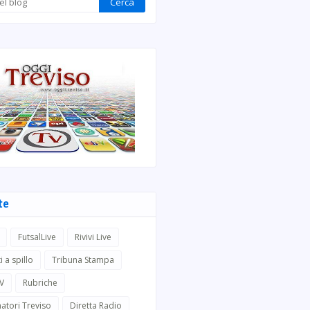
te
FutsalLive
Rivivi Live
i a spillo
Tribuna Stampa
TV
Rubriche
atori Treviso
Diretta Radio