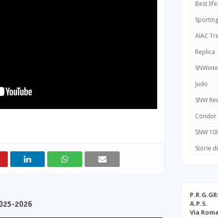
Best life
Sportin
AIAC Tr
Replica
SNWinte
Judo
SNW Re
Condor
SNW 10
Storie d
P.R.G.G
A.P.S.
2025-2026
Via Roma