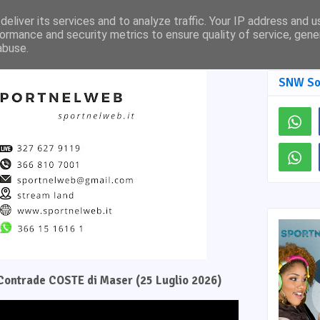
Pagina Facebook
SNW TV
eliver its services and to analyze traffic. Your IP address and 
ormance and security metrics to ensure quality of service, gen
abuse.
SNW So
e Contrade COSTE di Maser (25 Luglio 2026)