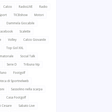
Calcio
RadioLIVE
Radio
Sport
TICBshow
Motori
Dammela Giocabile
 Facebook
Scalette
e
Volley
Calcio Giovanile
Top Gol XXL
Amatoriale
Social Talk
Serie D
Tribuna Vip
lluno
Footgolf
oteca di Sportnelweb
oni
Sassolino nella scarpa
Casa Footgolf
i Cesare
Sabato Live