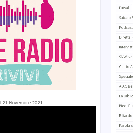
Futsal
Sabato 
Podcast
Diretta
Intervist
SNWlive
Calcio 
Speciale
AIAC Be
La Bibli
 del 21 Novembre 2021
Piedi Bu
Biliardo
Parola d