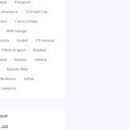
style
Palasport
g Altamarca
YCA Kart Cup
eviso
Calcio e Pepe
SNW Garage
rvista
Basket
CSI Venezia
Pillole di sport
Risultati
wind
Anticipi
Atletica
Nascita SNW
0% Motori
Softair
i campioni
ROUP
,222