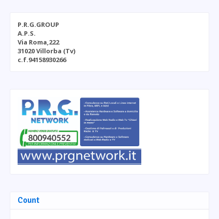
P.R.G.GROUP
A.P.S.
Via Roma,222
31020 Villorba (Tv)
c.f.94158930266
Count