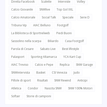
Diretta Facebook
Scalette
Interviste
Volley
Calcio Giovanile
SNWlive
Top Gol XXL
Calcio Amatoriale
Social Talk
Speciale
Serie D
Tribuna Vip
AIAC Belluno
Footgolf
La Biblioteca di Sportnelweb
Piedi Buoni
Sassolino nella scarpa
Biliardo
Casa Footgolf
Parola di Cesare
Sabato Live
Best lifestyle
Palasport
Sporting Altamarca
YCA Kart Cup
AIAC Treviso
Calcio e Pepe
Replica
SNW Garage
SNWintervista
Basket
CSI Venezia
Judo
Pillole di sport
Risultati
SNW Rewind
Anticipi
Atletica
Condor
Nascita SNW
SNW 100% Motori
Softair
Storie di campioni