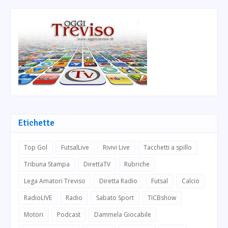
Etichette
Top Gol
FutsalLive
Rivivi Live
Tacchetti a spillo
Tribuna Stampa
DirettaTV
Rubriche
Lega Amatori Treviso
Diretta Radio
Futsal
Calcio
RadioLIVE
Radio
Sabato Sport
TICBshow
Motori
Podcast
Dammela Giocabile