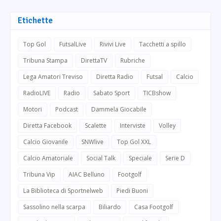
Etichette
Top Gol
FutsalLive
Rivivi Live
Tacchetti a spillo
Tribuna Stampa
DirettaTV
Rubriche
Lega Amatori Treviso
Diretta Radio
Futsal
Calcio
RadioLIVE
Radio
Sabato Sport
TICBshow
Motori
Podcast
Dammela Giocabile
Diretta Facebook
Scalette
Interviste
Volley
Calcio Giovanile
SNWlive
Top Gol XXL
Calcio Amatoriale
Social Talk
Speciale
Serie D
Tribuna Vip
AIAC Belluno
Footgolf
La Biblioteca di Sportnelweb
Piedi Buoni
Sassolino nella scarpa
Biliardo
Casa Footgolf