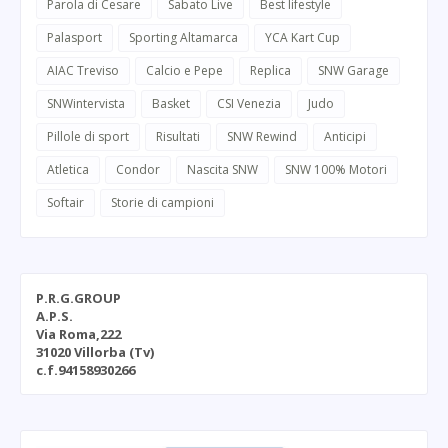
Parola di Cesare
Sabato Live
Best lifestyle
Palasport
Sporting Altamarca
YCA Kart Cup
AIAC Treviso
Calcio e Pepe
Replica
SNW Garage
SNWintervista
Basket
CSI Venezia
Judo
Pillole di sport
Risultati
SNW Rewind
Anticipi
Atletica
Condor
Nascita SNW
SNW 100% Motori
Softair
Storie di campioni
P.R.G.GROUP
A.P.S.
Via Roma,222
31020 Villorba (Tv)
c.f.94158930266