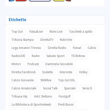
Etichette
Top Gol
FutsalLive
Rivivi Live
Tacchetti a spillo
Tribuna Stampa
DirettaTV
Rubriche
Lega Amatori Treviso
Diretta Radio
Futsal
Calcio
RadioLIVE
Radio
Sabato Sport
TICBshow
Motori
Podcast
Dammela Giocabile
Diretta Facebook
Scalette
Interviste
Volley
Calcio Giovanile
SNWlive
Top Gol XXL
Calcio Amatoriale
Social Talk
Speciale
Serie D
Tribuna Vip
AIAC Belluno
Footgolf
La Biblioteca di Sportnelweb
Piedi Buoni