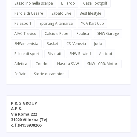
Sassolino nella scarpa
Biliardo
Casa Footgolf
Parola di Cesare
Sabato Live
Best lifestyle
Palasport
Sporting Altamarca
YCA Kart Cup
AIAC Treviso
Calcio e Pepe
Replica
SNW Garage
SNWintervista
Basket
CSI Venezia
Judo
Pillole di sport
Risultati
SNW Rewind
Anticipi
Atletica
Condor
Nascita SNW
SNW 100% Motori
Softair
Storie di campioni
P.R.G.GROUP
A.P.S.
Via Roma,222
31020 Villorba (Tv)
c.f.94158930266