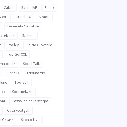
Calcio
RadioLIVE
Radio
Sport
TICBshow
Motori
Dammela Giocabile
 Facebook
Scalette
e
Volley
Calcio Giovanile
Top Gol XXL
Amatoriale
Social Talk
Serie D
Tribuna Vip
lluno
Footgolf
oteca di Sportnelweb
oni
Sassolino nella scarpa
Casa Footgolf
i Cesare
Sabato Live