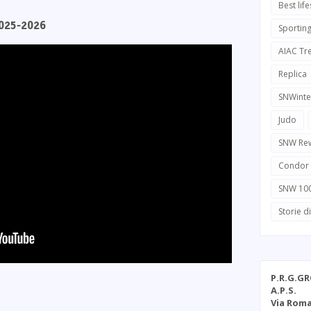
Best life
2025-2026
Sportin
AIAC Tr
Replica
SNWinte
Judo
SNW Re
Condor
SNW 10
Storie d
P.R.G.G
A.P.S.
Via Roma