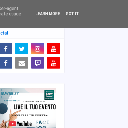
user-agent
erate usage
LEARN MORE
GOT IT
cial