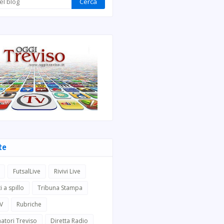
te
FutsalLive
Rivivi Live
i a spillo
Tribuna Stampa
TV
Rubriche
atori Treviso
Diretta Radio