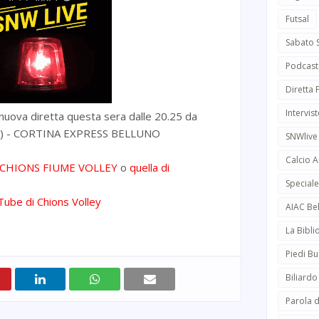
Futsal
Sabato 
Podcast
Diretta
Intervist
uova diretta questa sera dalle 20.25 da
N) - CORTINA EXPRESS BELLUNO
SNWlive
Calcio 
l CHIONS FIUME VOLLEY
o
quella di
Speciale
ube di Chions Volley
AIAC Be
La Bibli
Piedi Bu
Biliardo
Parola d