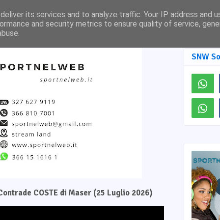
Pagina Facebook
SNW TV
eliver its services and to analyze traffic. Your IP address and 
ormance and security metrics to ensure quality of service, gen
abuse.
SNW So
e Contrade COSTE di Maser (25 Luglio 2026)