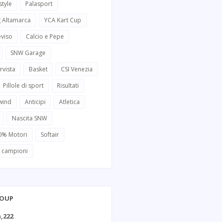
style
Palasport
g Altamarca
YCA Kart Cup
eviso
Calcio e Pepe
SNW Garage
rvista
Basket
CSI Venezia
Pillole di sport
Risultati
wind
Anticipi
Atletica
Nascita SNW
0% Motori
Softair
i campioni
ROUP
,222