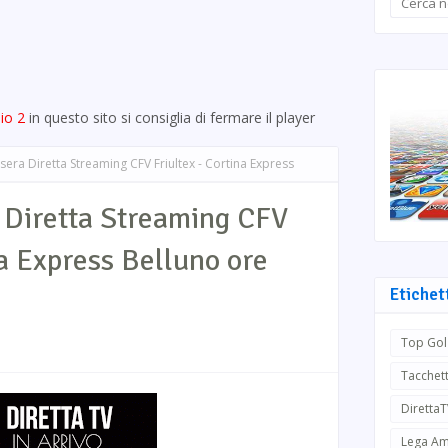
io 2
in questo sito si consiglia di fermare il player
sera Diretta Streaming CFV Friultex - Cortina Express
 Diretta Streaming CFV
na Express Belluno ore
Etichet
Top Gol
Tacchett
Diretta
Lega Am