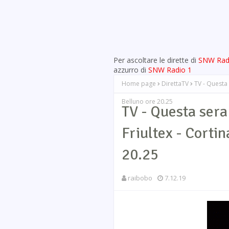
Per ascoltare le dirette di
SNW Rad
azzurro di
SNW Radio 1
Home page
DirettaTV
TV - Questa 
Belluno ore 20.25
TV - Questa sera
Friultex - Corti
20.25
raibobo
7.12.19