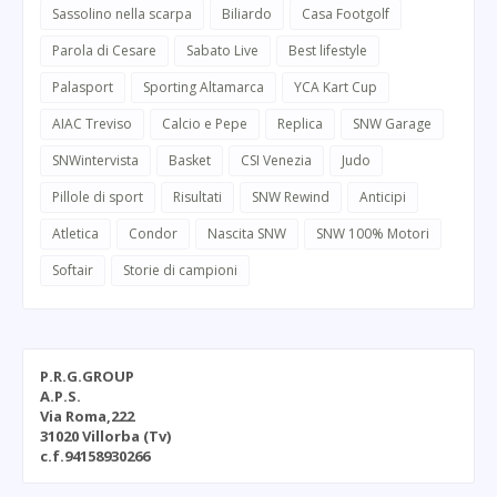
Sassolino nella scarpa
Biliardo
Casa Footgolf
Parola di Cesare
Sabato Live
Best lifestyle
Palasport
Sporting Altamarca
YCA Kart Cup
AIAC Treviso
Calcio e Pepe
Replica
SNW Garage
SNWintervista
Basket
CSI Venezia
Judo
Pillole di sport
Risultati
SNW Rewind
Anticipi
Atletica
Condor
Nascita SNW
SNW 100% Motori
Softair
Storie di campioni
P.R.G.GROUP
A.P.S.
Via Roma,222
31020 Villorba (Tv)
c.f.94158930266