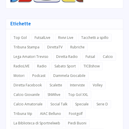
Etichette
Top Gol
FutsalLive
Rivivi Live
Tacchetti a spillo
Tribuna Stampa
DirettaTV
Rubriche
Lega Amatori Treviso
Diretta Radio
Futsal
Calcio
RadioLIVE
Radio
Sabato Sport
TICBshow
Motori
Podcast
Dammela Giocabile
Diretta Facebook
Scalette
Interviste
Volley
Calcio Giovanile
SNWlive
Top Gol XXL
Calcio Amatoriale
Social Talk
Speciale
Serie D
Tribuna Vip
AIAC Belluno
Footgolf
La Biblioteca di Sportnelweb
Piedi Buoni